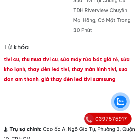
Sửa Tivi Tại Chung Cư
TDH Riverview Chuyên
Mọi Hãng, Có Mặt Trong
30 Phút
Từ khóa
tivi cu
,
thu mua tivi cu
,
sửa máy rửa bát giá rẻ
,
sửa
kho lạnh
,
thay đèn led tivi
,
thay màn hình tivi
,
sua
dan am thanh
,
giá thay đèn led tivi samsung
0397575917
Trụ sợ chính:
Cao ốc A, Ngô Gia Tự, Phường 3, Quận