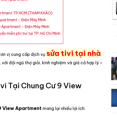
 Apartment TP.HCM (THAM KHẢO)
Apartment - Điện Máy Minh
w Apartment - Điện Máy Minh
ấn miễn phí tivi tại TP. Hồ Chí Minh
sửa tivi tại nhà
đơn vị cung cấp dịch vụ
, với đội ngũ thợ giỏi, kinh nghiệm và giá cả hợp lý
-
vi Tại Chung Cư 9 View
ư 9 View Apartment
mang lại nhiều lợi ích: