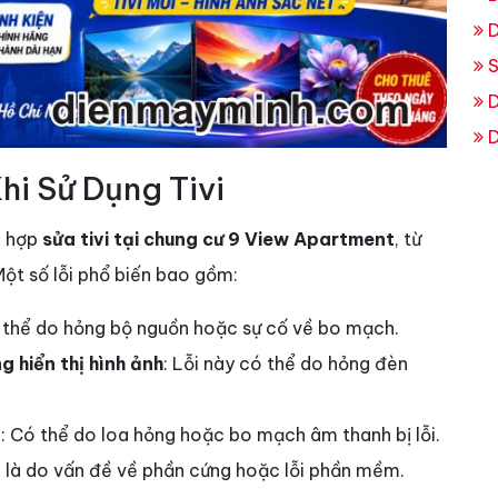
D
S
D
D
i Sử Dụng Tivi
g hợp
sửa tivi tại chung cư 9 View Apartment
, từ
Một số lỗi phổ biến bao gồm:
 thể do hỏng bộ nguồn hoặc sự cố về bo mạch.
 hiển thị hình ảnh
: Lỗi này có thể do hỏng đèn
g
: Có thể do loa hỏng hoặc bo mạch âm thanh bị lỗi.
 là do vấn đề về phần cứng hoặc lỗi phần mềm.