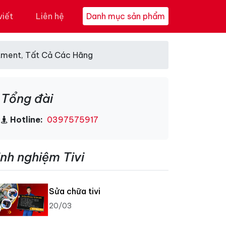
viết
Liên hệ
Danh mục sản phẩm
tment, Tất Cả Các Hãng
Tổng đài
Hotline:
0397575917
inh nghiệm Tivi
Sửa chữa tivi
20/03