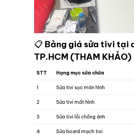
📋
Bảng giá sửa tivi tạ
TP.HCM (THAM KHẢO)
STT
Hạng mục sửa chữa
1
Sửa tivi sọc màn hình
2
Sửa tivi mất hình
3
Sửa tivi lỗi chồng ảnh
4
Sửa board mạch tivi