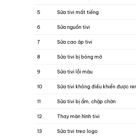
5
Sửa tivi mất tiếng
6
Sửa nguồn tivi
7
Sửa cao áp tivi
8
Sửa tivi bị bóng mờ
9
Sửa tivi lỗi màu
10
Sửa tivi không điều khiển được r
11
Sửa tivi bị ẩm, chập chờn
12
Thay màn hình tivi
13
Sửa tivi treo logo