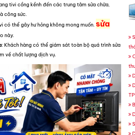
ang tivi cồng kềnh đến các trung tâm sửa chữa,
và công sức.
sửa
tivi có thể gây hư hỏng không mong muốn.
ro này.
S
a
: Khách hàng có thể giám sát toàn bộ quá trình sửa
th
m về chất lượng dịch vụ.
C
th
D
D
TP
B
D
S
D