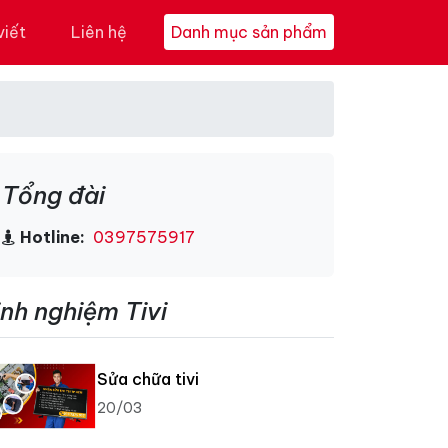
viết
Liên hệ
Danh mục sản phẩm
Tổng đài
Hotline:
0397575917
inh nghiệm Tivi
Sửa chữa tivi
20/03