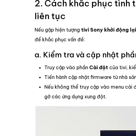
2. Cách khắc phục tình t
liên tục
Nếu gặp hiện tượng
tivi Sony khởi động lại
để khắc phục vấn đề:
a. Kiểm tra và cập nhật ph
Truy cập vào phần
Cài đặt
của tivi, k
Tiến hành cập nhật firmware từ nhà sả
Nếu không thể truy cập vào menu cài đặ
gỡ các ứng dụng xung đột.