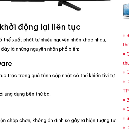
khởi động lại liên tục
S
 thể xuất phát từ nhiều nguyên nhân khác nhau,
th
đây là những nguyên nhân phổ biến:
C
ware
th
D
c trặc trong quá trình cập nhật có thể khiến tivi tự
D
TP
với ứng dụng bên thứ ba.
B
h
D
S
iện chập chờn, không ổn định sẽ gây ra hiện tượng tự
D