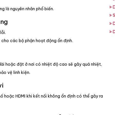
D
g là nguyên nhân phổ biến.
S
ỏng
D
D
lỗi.
 cho các bộ phận hoạt động ổn định.
 dài hoặc đặt ở nơi có nhiệt độ cao sẽ gây quá nhiệt,
ảo vệ linh kiện.
vi
số hoặc HDMI khi kết nối không ổn định có thể gây ra