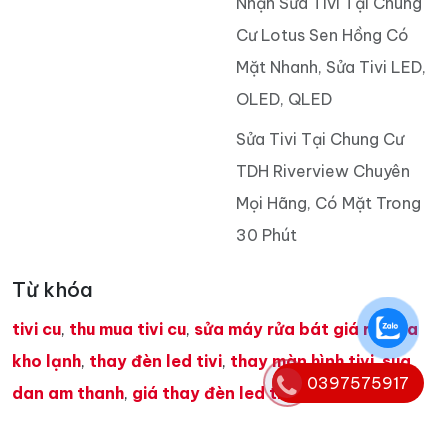
Nhận Sửa Tivi Tại Chung
Cư Lotus Sen Hồng Có
Mặt Nhanh, Sửa Tivi LED,
OLED, QLED
Sửa Tivi Tại Chung Cư
TDH Riverview Chuyên
Mọi Hãng, Có Mặt Trong
30 Phút
Từ khóa
tivi cu
,
thu mua tivi cu
,
sửa máy rửa bát giá rẻ
,
sửa
kho lạnh
,
thay đèn led tivi
,
thay màn hình tivi
,
sua
0397575917
dan am thanh
,
giá thay đèn led tivi samsung