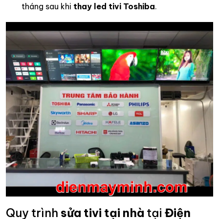
tháng sau khi
thay led tivi Toshiba
.
Quy trình
sửa tivi tại nhà
tại
Điện