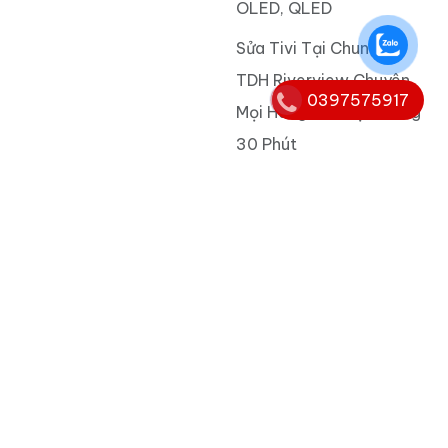
OLED, QLED
Sửa Tivi Tại Chung Cư
TDH Riverview Chuyên
0397575917
Mọi Hãng, Có Mặt Trong
30 Phút
Từ khóa
tivi cu
,
thu mua tivi cu
,
sửa máy rửa bát giá rẻ
,
sửa
kho lạnh
,
thay đèn led tivi
,
thay màn hình tivi
,
sua
dan am thanh
,
giá thay đèn led tivi samsung