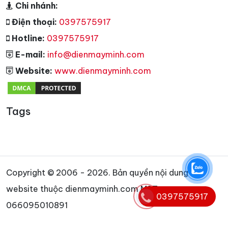
Chi nhánh:
Điện thoại:
0397575917
Hotline:
0397575917
E-mail:
info@dienmayminh.com
Website:
www.dienmayminh.com
Tags
Copyright © 2006 - 2026. Bản quyền nội dung
website thuộc dienmayminh.com MST:
0397575917
066095010891