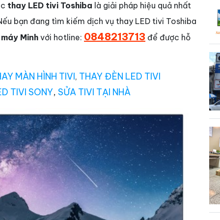
ệc
thay LED tivi Toshiba
là giải pháp hiệu quả nhất
Nếu bạn đang tìm kiếm dịch vụ thay LED tivi Toshiba
0848213713
 máy Minh
với hotline:
để được hỗ
AY MÀN HÌNH TIVI
THAY ĐÈN LED TIVI
,
ED TIVI SONY
,
SỬA TIVI TẠI NHÀ