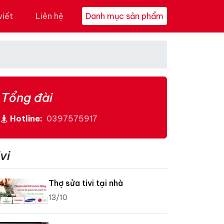
viết
Liên hệ
Danh mục sản phẩm
Tổng đài
Hotline:
0397575917
vi
Thợ sửa tivi tại nhà
13/10