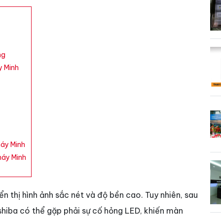
ng
y Minh
máy Minh
 máy Minh
iển thị hình ảnh sắc nét và độ bền cao. Tuy nhiên, sau
oshiba có thể gặp phải sự cố hỏng LED, khiến màn