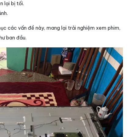
lại bị tối.
ảnh.
ục các vấn đề này, mang lại trải nghiệm xem phim,
như ban đầu.