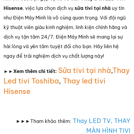
Hisense
, việc lựa chọn dịch vụ
sửa tivi tại nhà
uy tín
như Điện Máy Minh là vô cùng quan trọng. Với đội ngũ
kỹ thuật viên giàu kinh nghiệm, linh kiện chính hãng và
dịch vụ tận tâm 24/7, Điện Máy Minh sẽ mang lại sự
hài lòng và yên tâm tuyệt đối cho bạn. Hãy liên hệ
ngay để trải nghiệm dịch vụ chất lượng này!
Sửa tivi tại nhà
,
Thay
►►Xem thêm chi tiết:
Led tivi Toshiba
,
Thay led tivi
Hisense
Thay LED TV
,
THAY
►►►Tham khảo thêm:
MÀN HÌNH TIVI