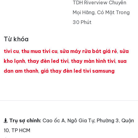
TDH Riverview Chuyên
Mọi Hãng, Có Mặt Trong
30 Phút
Từ khóa
tivi cu
,
thu mua tivi cu
,
sửa máy rửa bát giá rẻ
,
sửa
kho lạnh
,
thay đèn led tivi
,
thay màn hình tivi
,
sua
dan am thanh
,
giá thay đèn led tivi samsung
Trụ sợ chính:
Cao ốc A, Ngô Gia Tự, Phường 3, Quận
10, TP HCM