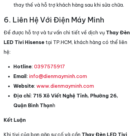
thay thế và hỗ trợ khách hàng sau khi sửa chữa.
6. Liên Hệ Với Điện Máy Minh
Để được hỗ trợ và tư vấn chi tiết về dịch vụ
Thay Đèn
LED Tivi Hisense
tại TP.HCM, khách hàng có thể liên
hệ:
Hotline
:
0397575917
Email
:
info@dienmayminh.com
Website
:
www.dienmayminh.com
Địa chỉ
:
715 Xô Viết Nghệ Tỉnh, Phường 26,
Quận Bình Thạn
h
Kết Luận
Khi tivi của bạn gặp sự cố và cần
Thay Đèn LED Tivi