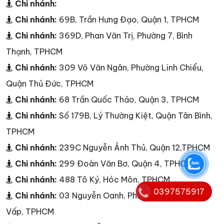
Chi nhánh:
Chi nhánh:
69B, Trần Hưng Đạo, Quận 1, TPHCM
Chi nhánh:
369D, Phan Văn Trị, Phường 7, Bình
Thạnh, TPHCM
Chi nhánh:
309 Võ Văn Ngân, Phường Linh Chiểu,
Quận Thủ Đức, TPHCM
Chi nhánh:
68 Trần Quốc Thảo, Quận 3, TPHCM
Chi nhánh:
Số 179B, Lý Thường Kiệt, Quận Tân Bình,
TPHCM
Chi nhánh:
239C Nguyễn Ảnh Thủ, Quận 12,TPHCM
Chi nhánh:
299 Đoàn Văn Bơ, Quận 4, TPHCM
Chi nhánh:
488 Tô Ký, Hóc Môn, TPHCM
0397575917
Chi nhánh:
03 Nguyễn Oanh, Phường 10, Quận Gò
Vấp, TPHCM