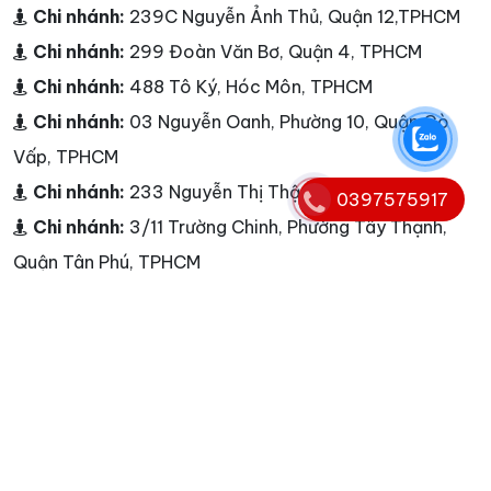
Chi nhánh:
239C Nguyễn Ảnh Thủ, Quận 12,TPHCM
Chi nhánh:
299 Đoàn Văn Bơ, Quận 4, TPHCM
Chi nhánh:
488 Tô Ký, Hóc Môn, TPHCM
Chi nhánh:
03 Nguyễn Oanh, Phường 10, Quận Gò
Vấp, TPHCM
Chi nhánh:
233 Nguyễn Thị Thập,Q.7, TPHCM
0397575917
Chi nhánh:
3/11 Trường Chinh, Phường Tây Thạnh,
Quận Tân Phú, TPHCM
Chi nhánh:
33A Cao Lỗ, Quận 8, TPHCM
Chi nhánh:
268/1B Tô Hiến Thành, Quận 10, TPHCM
Chi nhánh:
236 Phan Đăng Lưu, Phường 3, Quận Phú
Nhuận, TPHCM
Chi nhánh:
03 Nguyễn Oanh, Phường 10, Quận Gò
Vấp, TPHCM