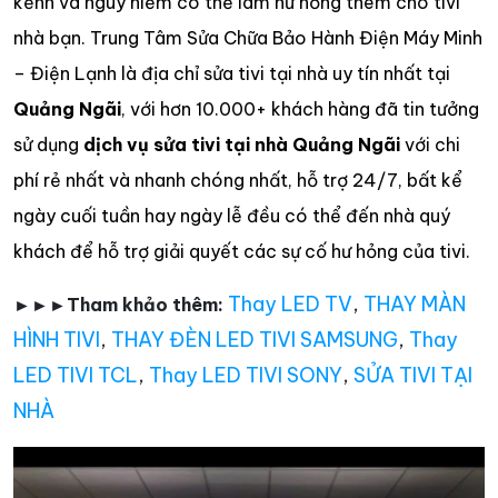
kềnh và nguy hiểm có thể làm hư hỏng thêm cho tivi
nhà bạn. Trung Tâm Sửa Chữa Bảo Hành Điện Máy Minh
– Điện Lạnh là địa chỉ
sửa tivi tại nhà uy tín nhất tại
Quảng Ngãi
, với hơn 10.000+ khách hàng đã tin tưởng
sử dụng
dịch vụ sửa tivi tại nhà Quảng Ngãi
với chi
phí rẻ nhất và nhanh chóng nhất, hỗ trợ 24/7, bất kể
ngày cuối tuần hay ngày lễ đều có thể đến nhà quý
khách để hỗ trợ giải quyết các sự cố hư hỏng của tivi.
Thay LED TV
,
THAY MÀN
►►►Tham khảo thêm:
HÌNH TIVI
,
THAY ĐÈN LED TIVI SAMSUNG
,
Thay
LED TIVI TCL
,
Thay LED TIVI SONY
,
SỬA TIVI TẠI
NHÀ