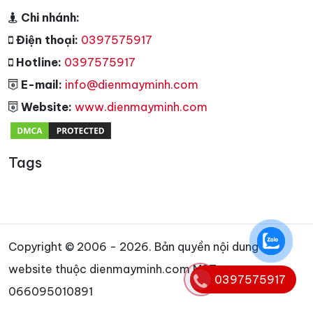
Chi nhánh:
Điện thoại:
0397575917
Hotline:
0397575917
E-mail:
info@dienmayminh.com
Website:
www.dienmayminh.com
Tags
Copyright © 2006 - 2026. Bản quyền nội dung
website thuộc dienmayminh.com MST:
0397575917
066095010891