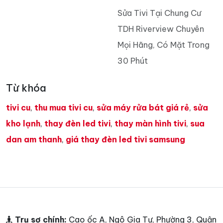
Sửa Tivi Tại Chung Cư
TDH Riverview Chuyên
Mọi Hãng, Có Mặt Trong
30 Phút
Từ khóa
tivi cu
,
thu mua tivi cu
,
sửa máy rửa bát giá rẻ
,
sửa
kho lạnh
,
thay đèn led tivi
,
thay màn hình tivi
,
sua
dan am thanh
,
giá thay đèn led tivi samsung
Trụ sợ chính:
Cao ốc A, Ngô Gia Tự, Phường 3, Quận