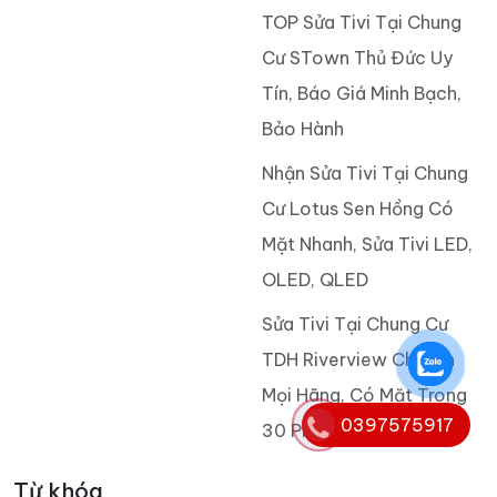
TOP Sửa Tivi Tại Chung
Cư STown Thủ Đức Uy
Tín, Báo Giá Minh Bạch,
Bảo Hành
Nhận Sửa Tivi Tại Chung
Cư Lotus Sen Hồng Có
Mặt Nhanh, Sửa Tivi LED,
OLED, QLED
Sửa Tivi Tại Chung Cư
TDH Riverview Chuyên
Mọi Hãng, Có Mặt Trong
0397575917
30 Phút
Từ khóa