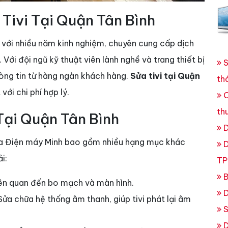
 Tivi Tại Quận Tân Bình
ín với nhiều năm kinh nghiệm, chuyên cung cấp dịch
Với đội ngũ kỹ thuật viên lành nghề và trang thiết bị
S
lòng tin từ hàng ngàn khách hàng.
Sửa tivi tại Quận
th
với chi phí hợp lý.
C
th
Tại Quận Tân Bình
D
 Điện máy Minh bao gồm nhiều hạng mục khác
D
i:
TP
B
 liên quan đến bo mạch và màn hình.
D
 Sửa chữa hệ thống âm thanh, giúp tivi phát lại âm
S
D