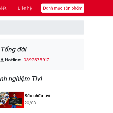
viết
Liên hệ
Danh mục sản phẩm
Tổng đài
Hotline:
0397575917
inh nghiệm Tivi
Sửa chữa tivi
20/03