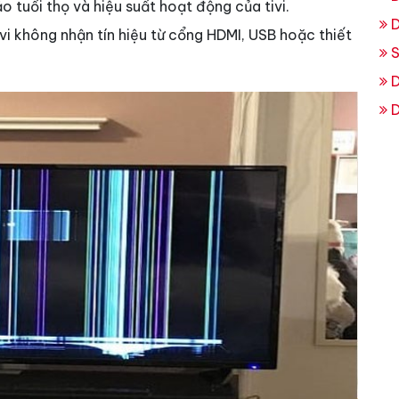
o tuổi thọ và hiệu suất hoạt động của tivi.
D
ivi không nhận tín hiệu từ cổng HDMI, USB hoặc thiết
S
D
D