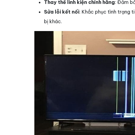
Thay thế linh kiện chính hãng
: Đảm bả
Sửa lỗi kết nối
: Khắc phục tình trạng t
bị khác.