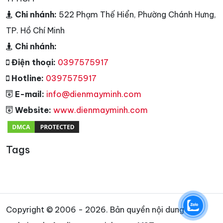
Chi nhánh:
33A Cao Lỗ, Quận 8, TPHCM
Chi nhánh:
268/1B Tô Hiến Thành, Quận 10, TPHCM
Chi nhánh:
236 Phan Đăng Lưu, Phường 3, Quận Phú
Nhuận, TPHCM
Chi nhánh:
03 Nguyễn Oanh, Phường 10, Quận Gò
Vấp, TPHCM
Chi nhánh:
25A Nguyễn Hữu Thận, Phường 2, Quận 6,
TPHCM
Chi nhánh:
522 Phạm Thế Hiển, Phường Chánh Hưng,
TP. Hồ Chí Minh
Chi nhánh:
Điện thoại:
0397575917
Hotline:
0397575917
E-mail:
info@dienmayminh.com