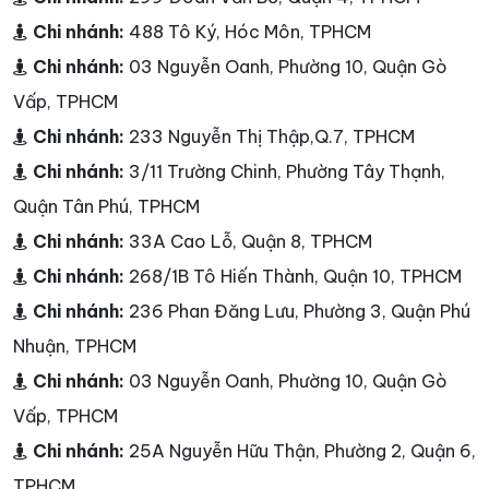
Thạnh, TPHCM
Chi nhánh:
309 Võ Văn Ngân, Phường Linh Chiểu,
Quận Thủ Đức, TPHCM
Chi nhánh:
68 Trần Quốc Thảo, Quận 3, TPHCM
Chi nhánh:
Số 179B, Lý Thường Kiệt, Quận Tân Bình,
TPHCM
Chi nhánh:
239C Nguyễn Ảnh Thủ, Quận 12,TPHCM
Chi nhánh:
299 Đoàn Văn Bơ, Quận 4, TPHCM
Chi nhánh:
488 Tô Ký, Hóc Môn, TPHCM
Chi nhánh:
03 Nguyễn Oanh, Phường 10, Quận Gò
Vấp, TPHCM
Chi nhánh:
233 Nguyễn Thị Thập,Q.7, TPHCM
Chi nhánh:
3/11 Trường Chinh, Phường Tây Thạnh,
Quận Tân Phú, TPHCM