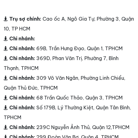
Từ khóa
tivi cu
,
thu mua tivi cu
,
sửa máy rửa bát giá rẻ
,
sửa
kho lạnh
,
thay đèn led tivi
,
thay màn hình tivi
,
sua
dan am thanh
,
giá thay đèn led tivi samsung
Trụ sợ chính:
Cao ốc A, Ngô Gia Tự, Phường 3, Quận
10, TP HCM
Chi nhánh:
Chi nhánh:
69B, Trần Hưng Đạo, Quận 1, TPHCM
Chi nhánh:
369D, Phan Văn Trị, Phường 7, Bình