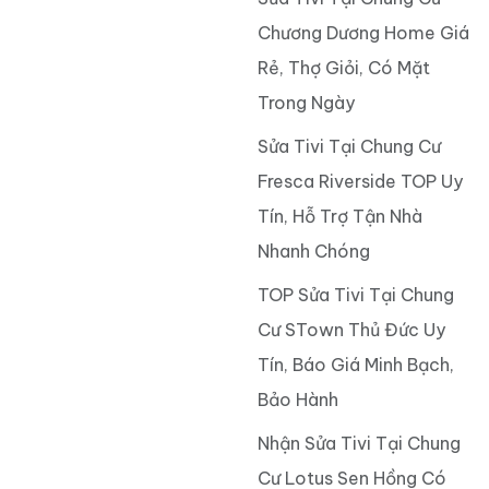
Phương MHBR Tower
Sửa Tivi Tại Nhà Quận 9
Chuyên Nghiệp, #1 Linh
Giá Rẻ
Kiện Chính Hãng
Dịch Vụ Sửa Tivi Giá Rẻ
Dịch Vụ Sửa Tivi Tại
Quận 8
Chung Cư Lavita Charm
Dịch Vụ Sửa tivi Quận 7
Chuyên Nghiệp, Sửa
Nhanh Mọi Sự Cố
Sửa Tivi Tại Nhà Quận 6
Sửa Tivi Tại Chung Cư
Chương Dương Home Giá
Rẻ, Thợ Giỏi, Có Mặt
Trong Ngày
Sửa Tivi Tại Chung Cư
Fresca Riverside TOP Uy