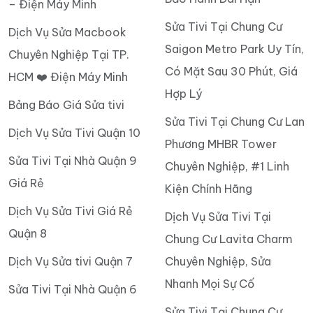
Sửa Tivi - Uy Tín, Giá Rẻ -
Sửa Tivi Tại Chung Cư
Bảo hành 6-12 tháng
Đạt Gia Residence Giá
Tốt, Sửa Mọi Lỗi Tại Nhà
Cho thuê tivi tại nhà giá
Nhanh Chóng
rẻ – Dịch vụ cho thuê tivi
chất lượng tại Điện Máy
TOP 1 Sửa Tivi Tại Chung
Minh
Cư Thăng Long Home
Hưng Phú Chất Lượng,
Dịch vụ sửa tivi LG tại nhà
Bảo Hành Dài Hạn
– Điện Máy Minh
Sửa Tivi Tại Chung Cư
Dịch Vụ Sửa Macbook
Saigon Metro Park Uy Tín,
Chuyên Nghiệp Tại TP.
Có Mặt Sau 30 Phút, Giá
HCM ❤️ Điện Máy Minh
Hợp Lý
Bảng Báo Giá Sửa tivi
Sửa Tivi Tại Chung Cư Lan
Dịch Vụ Sửa Tivi Quận 10