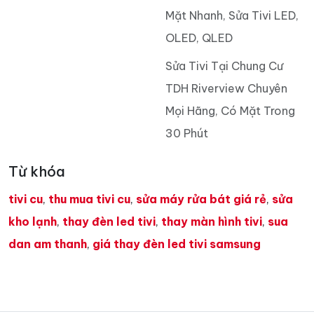
Tín, Hỗ Trợ Tận Nhà
Nhanh Chóng
TOP Sửa Tivi Tại Chung
Cư STown Thủ Đức Uy
Tín, Báo Giá Minh Bạch,
Bảo Hành
Nhận Sửa Tivi Tại Chung
Cư Lotus Sen Hồng Có
Mặt Nhanh, Sửa Tivi LED,
OLED, QLED
Sửa Tivi Tại Chung Cư
TDH Riverview Chuyên
Mọi Hãng, Có Mặt Trong
30 Phút