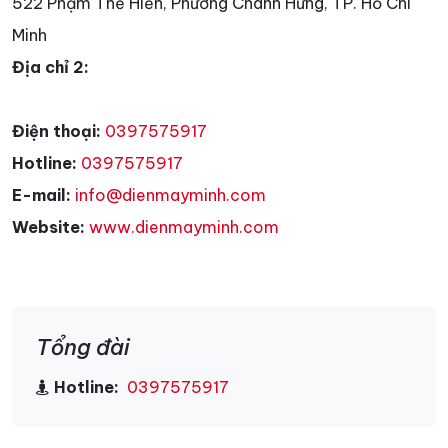
522 Phạm Thế Hiển, Phường Chánh Hưng, TP. Hồ Chí
Minh
Địa chỉ 2:
Điện thoại:
0397575917
Hotline:
0397575917
E-mail:
info@dienmayminh.com
Website:
www.dienmayminh.com
Tổng đài
Hotline:
0397575917