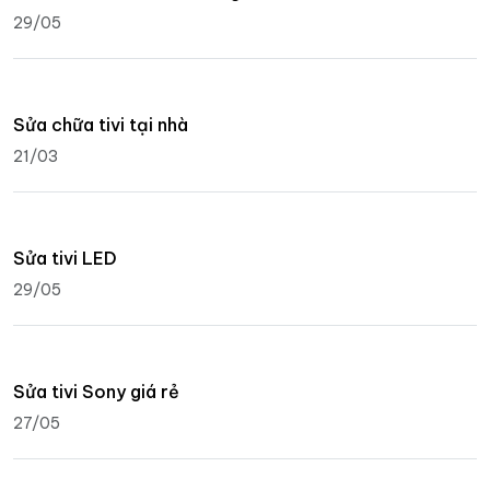
29/05
Sửa chữa tivi tại nhà
21/03
Sửa tivi LED
29/05
Sửa tivi Sony giá rẻ
27/05