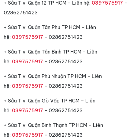
+ Sửa Tivi Quận 12 TP HCM – Liên hệ:
0397575917
-
02862751423
+ Sửa Tivi Quận Tân Phú TP HCM – Liên
hệ:
0397575917
- 02862751423
+ Sửa Tivi Quận Tân Bình TP HCM – Liên
hệ:
0397575917
- 02862751423
+ Sửa Tivi Quận Phú Nhuận TP HCM – Liên
hệ:
0397575917
- 02862751423
+ Sửa Tivi Quận Gò Vấp TP HCM – Liên
hệ:
0397575917
- 02862751423
+ Sửa Tivi Quận Bình Thạnh TP HCM – Liên
hệ:
0397575917
- 02862751423