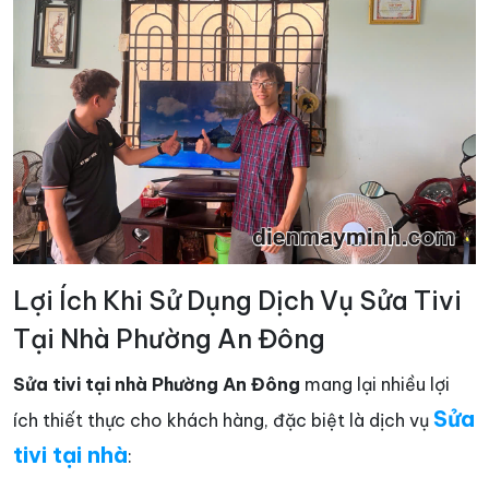
Lợi Ích Khi Sử Dụng Dịch Vụ Sửa Tivi
Tại Nhà Phường An Đông
Sửa tivi tại nhà Phường An Đông
mang lại nhiều lợi
Sửa
ích thiết thực cho khách hàng, đặc biệt là dịch vụ
tivi tại nhà
: