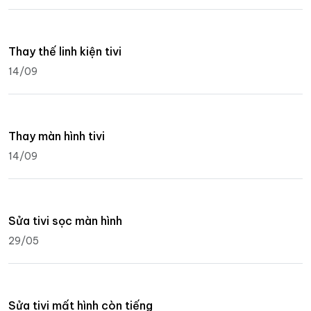
Thay thế linh kiện tivi
14/09
Thay màn hình tivi
14/09
Sửa tivi sọc màn hình
29/05
Sửa tivi mất hình còn tiếng