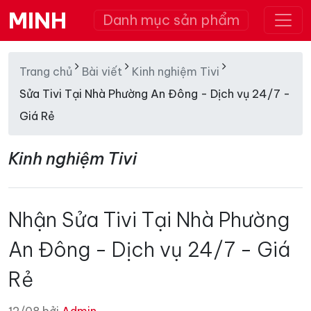
MINH
Danh mục sản phẩm
Trang chủ
Bài viết
Kinh nghiệm Tivi
Sửa Tivi Tại Nhà Phường An Đông - Dịch vụ 24/7 -
Giá Rẻ
Kinh nghiệm Tivi
Nhận Sửa Tivi Tại Nhà Phường
An Đông - Dịch vụ 24/7 - Giá
Rẻ