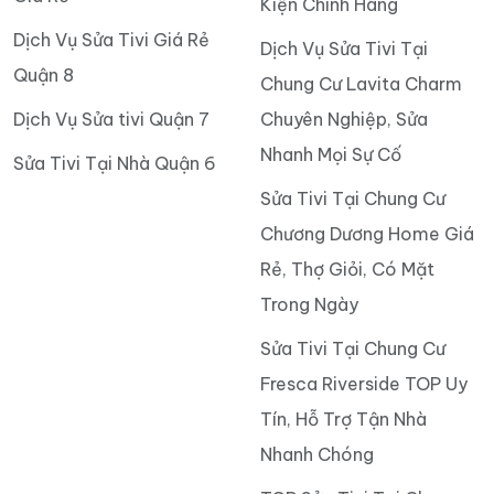
Kiện Chính Hãng
Dịch Vụ Sửa Tivi Giá Rẻ
Dịch Vụ Sửa Tivi Tại
Quận 8
Chung Cư Lavita Charm
Dịch Vụ Sửa tivi Quận 7
Chuyên Nghiệp, Sửa
Nhanh Mọi Sự Cố
Sửa Tivi Tại Nhà Quận 6
Sửa Tivi Tại Chung Cư
Chương Dương Home Giá
Rẻ, Thợ Giỏi, Có Mặt
Trong Ngày
Sửa Tivi Tại Chung Cư
Fresca Riverside TOP Uy
Tín, Hỗ Trợ Tận Nhà
Nhanh Chóng