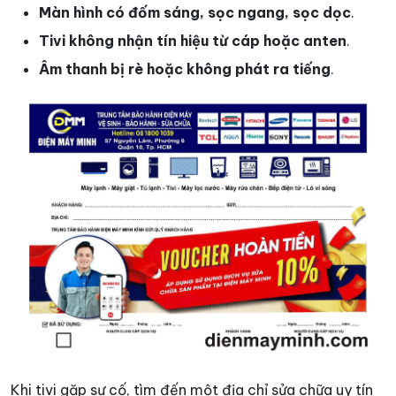
Màn hình có đốm sáng, sọc ngang, sọc dọc
.
Tivi không nhận tín hiệu từ cáp hoặc anten
.
Âm thanh bị rè hoặc không phát ra tiếng
.
Khi tivi gặp sự cố, tìm đến một địa chỉ sửa chữa uy tín