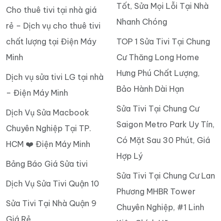
Tốt, Sửa Mọi Lỗi Tại Nhà
Cho thuê tivi tại nhà giá
Nhanh Chóng
rẻ – Dịch vụ cho thuê tivi
chất lượng tại Điện Máy
TOP 1 Sửa Tivi Tại Chung
Minh
Cư Thăng Long Home
Hưng Phú Chất Lượng,
Dịch vụ sửa tivi LG tại nhà
Bảo Hành Dài Hạn
– Điện Máy Minh
Sửa Tivi Tại Chung Cư
Dịch Vụ Sửa Macbook
Saigon Metro Park Uy Tín,
Chuyên Nghiệp Tại TP.
Có Mặt Sau 30 Phút, Giá
HCM ❤️ Điện Máy Minh
Hợp Lý
Bảng Báo Giá Sửa tivi
Sửa Tivi Tại Chung Cư Lan
Dịch Vụ Sửa Tivi Quận 10
Phương MHBR Tower
Sửa Tivi Tại Nhà Quận 9
Chuyên Nghiệp, #1 Linh
Giá Rẻ