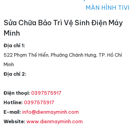
MÀN HÌNH TIVI
Sửa Chữa Bảo Trì Vệ Sinh Điện Máy
Minh
Địa chỉ 1:
522 Phạm Thế Hiển, Phường Chánh Hưng, TP. Hồ Chí
Minh
Địa chỉ 2:
Điện thoại:
0397575917
Hotline:
0397575917
E-mail:
info@dienmayminh.com
Website:
www.dienmayminh.com