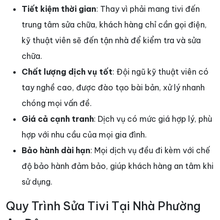
Tiết kiệm thời gian
: Thay vì phải mang tivi đến
trung tâm sửa chữa, khách hàng chỉ cần gọi điện,
kỹ thuật viên sẽ đến tận nhà để kiểm tra và sửa
chữa.
Chất lượng dịch vụ tốt
: Đội ngũ kỹ thuật viên có
tay nghề cao, được đào tạo bài bản, xử lý nhanh
chóng mọi vấn đề.
Giá cả cạnh tranh
: Dịch vụ có mức giá hợp lý, phù
hợp với nhu cầu của mọi gia đình.
Bảo hành dài hạn
: Mọi dịch vụ đều đi kèm với chế
độ bảo hành đảm bảo, giúp khách hàng an tâm khi
sử dụng.
Quy Trình Sửa Tivi Tại Nhà Phường