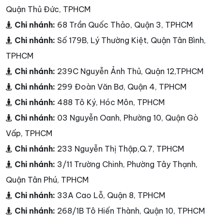
Quận Thủ Đức, TPHCM
Chi nhánh:
68 Trần Quốc Thảo, Quận 3, TPHCM
Chi nhánh:
Số 179B, Lý Thường Kiệt, Quận Tân Bình,
TPHCM
Chi nhánh:
239C Nguyễn Ảnh Thủ, Quận 12,TPHCM
Chi nhánh:
299 Đoàn Văn Bơ, Quận 4, TPHCM
Chi nhánh:
488 Tô Ký, Hóc Môn, TPHCM
Chi nhánh:
03 Nguyễn Oanh, Phường 10, Quận Gò
Vấp, TPHCM
Chi nhánh:
233 Nguyễn Thị Thập,Q.7, TPHCM
Chi nhánh:
3/11 Trường Chinh, Phường Tây Thạnh,
Quận Tân Phú, TPHCM
Chi nhánh:
33A Cao Lỗ, Quận 8, TPHCM
Chi nhánh:
268/1B Tô Hiến Thành, Quận 10, TPHCM