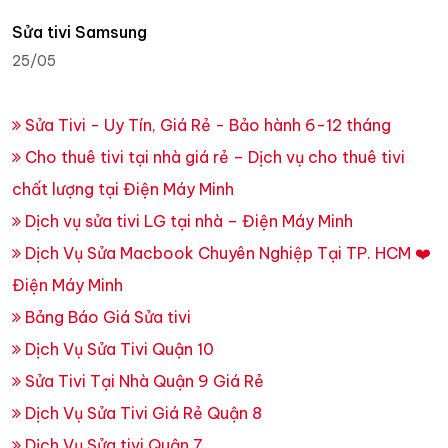
Sửa tivi Samsung
25/05
Sửa Tivi - Uy Tín, Giá Rẻ - Bảo hành 6-12 tháng
Cho thuê tivi tại nhà giá rẻ – Dịch vụ cho thuê tivi
chất lượng tại Điện Máy Minh
Dịch vụ sửa tivi LG tại nhà – Điện Máy Minh
Dịch Vụ Sửa Macbook Chuyên Nghiệp Tại TP. HCM ❤️
Điện Máy Minh
Bảng Báo Giá Sửa tivi
Dịch Vụ Sửa Tivi Quận 10
Sửa Tivi Tại Nhà Quận 9 Giá Rẻ
Dịch Vụ Sửa Tivi Giá Rẻ Quận 8
Dịch Vụ Sửa tivi Quận 7