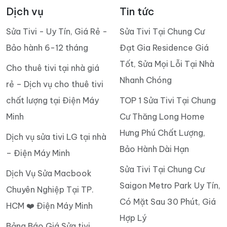
Dịch vụ
Tin tức
Sửa Tivi - Uy Tín, Giá Rẻ -
Sửa Tivi Tại Chung Cư
Bảo hành 6-12 tháng
Đạt Gia Residence Giá
Tốt, Sửa Mọi Lỗi Tại Nhà
Cho thuê tivi tại nhà giá
Nhanh Chóng
rẻ – Dịch vụ cho thuê tivi
chất lượng tại Điện Máy
TOP 1 Sửa Tivi Tại Chung
Minh
Cư Thăng Long Home
Hưng Phú Chất Lượng,
Dịch vụ sửa tivi LG tại nhà
Bảo Hành Dài Hạn
– Điện Máy Minh
Sửa Tivi Tại Chung Cư
Dịch Vụ Sửa Macbook
Saigon Metro Park Uy Tín,
Chuyên Nghiệp Tại TP.
Có Mặt Sau 30 Phút, Giá
HCM ❤️ Điện Máy Minh
Hợp Lý
Bảng Báo Giá Sửa tivi