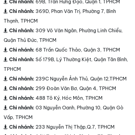
Chi nhánh:
69B, Trần Hưng Đạo, Quận 1, TPHCM
Chi nhánh:
369D, Phan Văn Trị, Phường 7, Bình
Thạnh, TPHCM
Chi nhánh:
309 Võ Văn Ngân, Phường Linh Chiểu,
Quận Thủ Đức, TPHCM
Chi nhánh:
68 Trần Quốc Thảo, Quận 3, TPHCM
Chi nhánh:
Số 179B, Lý Thường Kiệt, Quận Tân Bình,
TPHCM
Chi nhánh:
239C Nguyễn Ảnh Thủ, Quận 12,TPHCM
Chi nhánh:
299 Đoàn Văn Bơ, Quận 4, TPHCM
Chi nhánh:
488 Tô Ký, Hóc Môn, TPHCM
Chi nhánh:
03 Nguyễn Oanh, Phường 10, Quận Gò
Vấp, TPHCM
Chi nhánh:
233 Nguyễn Thị Thập,Q.7, TPHCM