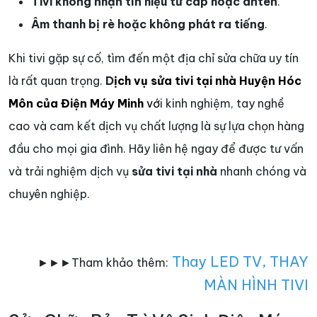
Tivi không nhận tín hiệu từ cáp hoặc anten
.
Âm thanh bị rè hoặc không phát ra tiếng
.
Khi tivi gặp sự cố, tìm đến một địa chỉ sửa chữa uy tín
là rất quan trọng.
D
ịch vụ sửa tivi tại nhà Huyện Hóc
Môn của Điện Máy Minh
vớ
i kinh nghiệm, tay nghề
cao và cam kết dịch vụ chất lượng là sự lựa chọn hàng
đầu cho mọi gia đình. Hãy liên hệ ngay để được tư vấn
và trải nghiệm dịch vụ
sửa tivi tại nhà
nhanh chóng và
chuyên nghiệp.
Thay LED TV
,
THAY
►►►Tham khảo thêm:
MÀN HÌNH TIVI