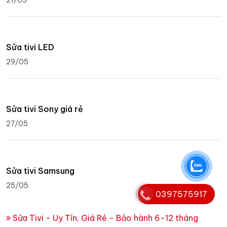
21/03
Sửa tivi LED
29/05
Sửa tivi Sony giá rẻ
27/05
Sửa tivi Samsung
25/05
0397575917
Sửa Tivi - Uy Tín, Giá Rẻ - Bảo hành 6-12 tháng