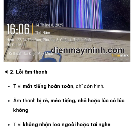
🔈
2. Lỗi âm thanh
Tivi
mất tiếng hoàn toàn
, chỉ còn hình.
Âm thanh
bị rè, méo tiếng, nhỏ hoặc lúc có lúc
không
.
Tivi
không nhận loa ngoài hoặc tai nghe
.