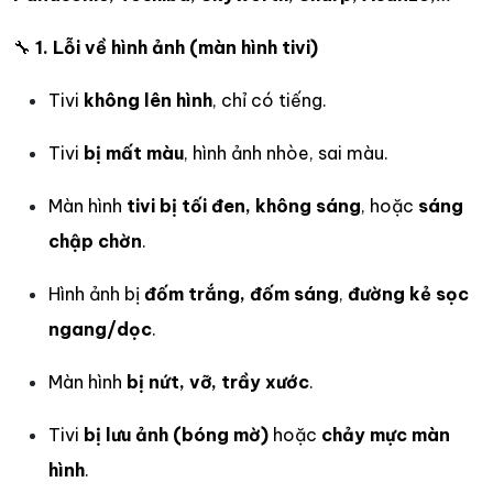
🔧
1. Lỗi về hình ảnh (màn hình tivi)
Tivi
không lên hình
, chỉ có tiếng.
Tivi
bị mất màu
, hình ảnh nhòe, sai màu.
Màn hình
tivi bị tối đen, không sáng
, hoặc
sáng
chập chờn
.
Hình ảnh bị
đốm trắng, đốm sáng
,
đường kẻ sọc
ngang/dọc
.
Màn hình
bị nứt, vỡ, trầy xước
.
Tivi
bị lưu ảnh (bóng mờ)
hoặc
chảy mực màn
hình
.