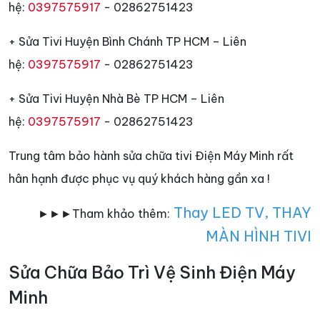
hệ:
0397575917
- 02862751423
+ Sửa Tivi Huyện Bình Chánh TP HCM – Liên
hệ:
0397575917
- 02862751423
+ Sửa Tivi Huyện Nhà Bè TP HCM – Liên
hệ:
0397575917
- 02862751423
Trung tâm bảo hành sửa chữa tivi Điện Máy Minh rất
hân hạnh được phục vụ quý khách hàng gần xa !
Thay LED TV
,
THAY
►►►Tham khảo thêm:
MÀN HÌNH TIVI
Sửa Chữa Bảo Trì Vệ Sinh Điện Máy
Minh