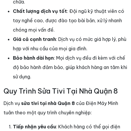
chữa.
Chất lượng dịch vụ tốt
: Đội ngũ kỹ thuật viên có
tay nghề cao, được đào tạo bài bản, xử lý nhanh
chóng mọi vấn đề.
Giá cả cạnh tranh
: Dịch vụ có mức giá hợp lý, phù
hợp với nhu cầu của mọi gia đình.
Bảo hành dài hạn
: Mọi dịch vụ đều đi kèm với chế
độ bảo hành đảm bảo, giúp khách hàng an tâm khi
sử dụng.
Quy Trình Sửa Tivi Tại Nhà Quận 8
Dịch vụ
sửa tivi tại nhà Quận 8
của Điện Máy Minh
tuân theo một quy trình chuyên nghiệp:
Tiếp nhận yêu cầu
: Khách hàng có thể gọi điện