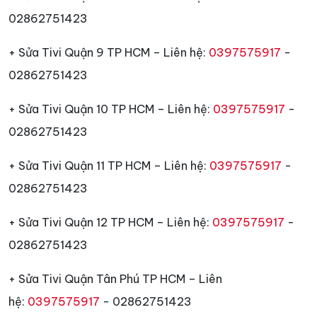
02862751423
+ Sửa Tivi Quận 9 TP HCM – Liên hệ:
0397575917
-
02862751423
+ Sửa Tivi Quận 10 TP HCM – Liên hệ:
0397575917
-
02862751423
+ Sửa Tivi Quận 11 TP HCM – Liên hệ:
0397575917
-
02862751423
+ Sửa Tivi Quận 12 TP HCM – Liên hệ:
0397575917
-
02862751423
+ Sửa Tivi Quận Tân Phú TP HCM – Liên
hệ:
0397575917
- 02862751423