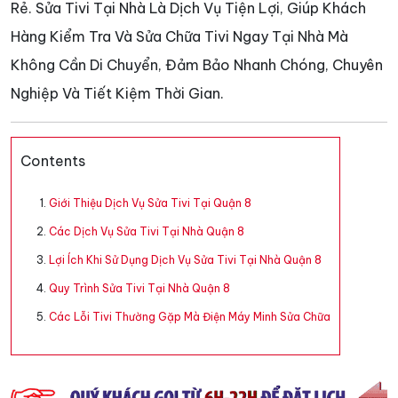
Rẻ. Sửa Tivi Tại Nhà Là Dịch Vụ Tiện Lợi, Giúp Khách
Hàng Kiểm Tra Và Sửa Chữa Tivi Ngay Tại Nhà Mà
Không Cần Di Chuyển, Đảm Bảo Nhanh Chóng, Chuyên
Nghiệp Và Tiết Kiệm Thời Gian.
Contents
Giới Thiệu Dịch Vụ Sửa Tivi Tại Quận 8
Các Dịch Vụ Sửa Tivi Tại Nhà Quận 8
Lợi Ích Khi Sử Dụng Dịch Vụ Sửa Tivi Tại Nhà Quận 8
Quy Trình Sửa Tivi Tại Nhà Quận 8
Các Lỗi Tivi Thường Gặp Mà Điện Máy Minh Sửa Chữa