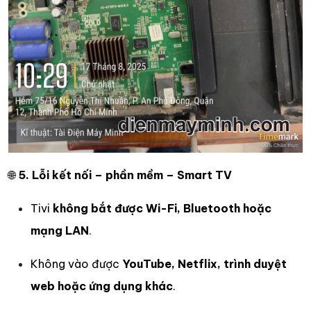
🌐
5. Lỗi kết nối – phần mềm – Smart TV
Tivi
không bắt được Wi-Fi, Bluetooth hoặc
mạng LAN
.
Không vào được
YouTube, Netflix, trình duyệt
web hoặc ứng dụng khác
.