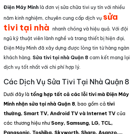
Điện Máy Minh
là đơn vị sửa chữa tivi uy tín với nhiều
sửa
năm kinh nghiệm, chuyên cung cấp dịch vụ
tivi tại nhà
nhanh chóng và hiệu quả. Với đội
ngũ kỹ thuật viên lành nghề và trang thiết bị hiện đại,
Điện Máy Minh đã xây dựng được lòng tin từ hàng ngàn
khách hàng.
Sửa tivi tại nhà Quận 8
cam kết mang lại
dịch vụ tốt nhất với chi phí hợp lý.
Các Dịch Vụ Sửa Tivi Tại Nhà Quận 8
Dưới đây là
tổng hợp tất cả các lỗi tivi mà Điện Máy
Minh nhận sửa tại nhà Quận 8
, bao gồm cả
tivi
thường, Smart TV, Android TV và Internet TV
của
các thương hiệu như
Sony, Samsung, LG, TCL,
Panasonic, Toshiba, Skyworth, Sharp, Asanzo,…