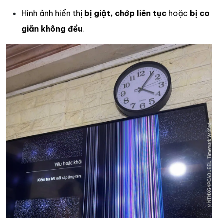
Hình ảnh hiển thị
bị giật, chớp liên tục
hoặc
bị co
giãn không đều
.