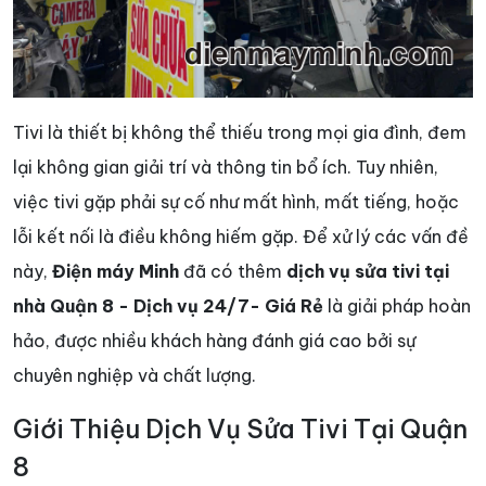
Tivi là thiết bị không thể thiếu trong mọi gia đình, đem
lại không gian giải trí và thông tin bổ ích. Tuy nhiên,
việc tivi gặp phải sự cố như mất hình, mất tiếng, hoặc
lỗi kết nối là điều không hiếm gặp. Để xử lý các vấn đề
này,
Điện máy Minh
đã có thêm
dịch vụ sửa tivi tại
nhà Quận 8 - Dịch vụ 24/7- Giá Rẻ
là giải pháp hoàn
hảo, được nhiều khách hàng đánh giá cao bởi sự
chuyên nghiệp và chất lượng.
Giới Thiệu Dịch Vụ Sửa Tivi Tại Quận
8