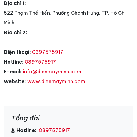
Địa chỉ 1:
522 Phạm Thế Hiển, Phường Chánh Hưng, TP. Hồ Chí
Minh
Địa chỉ 2:
Điện thoại:
0397575917
Hotline:
0397575917
E-mail:
info@dienmayminh.com
Website:
www.dienmayminh.com
Tổng đài
Hotline:
0397575917