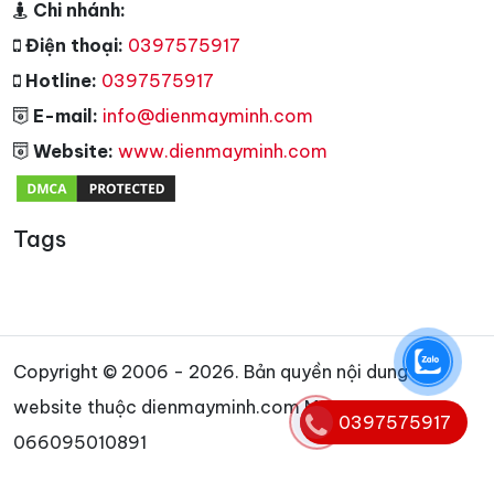
Chi nhánh:
Điện thoại:
0397575917
Hotline:
0397575917
E-mail:
info@dienmayminh.com
Website:
www.dienmayminh.com
Tags
Copyright © 2006 - 2026. Bản quyền nội dung
website thuộc dienmayminh.com MST:
0397575917
066095010891