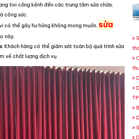
ang tivi cồng kềnh đến các trung tâm sửa chữa,
và công sức.
sửa
tivi có thể gây hư hỏng không mong muốn.
ro này.
S
a
: Khách hàng có thể giám sát toàn bộ quá trình sửa
th
m về chất lượng dịch vụ.
C
th
D
D
TP
B
D
S
D