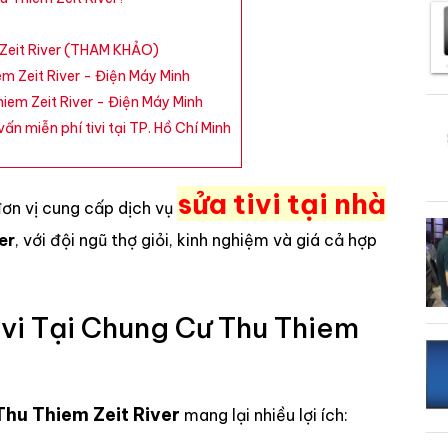
m Zeit River (THAM KHẢO)
m Zeit River - Điện Máy Minh
iem Zeit River - Điện Máy Minh
ấn miễn phí tivi tại TP. Hồ Chí Minh
sửa tivi tại nhà
đơn vị cung cấp dịch vụ
er
, với đội ngũ thợ giỏi, kinh nghiệm và giá cả hợp
vi Tại Chung Cư Thu Thiem
 Thu Thiem Zeit River
mang lại nhiều lợi ích: