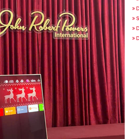
D
S
D
D