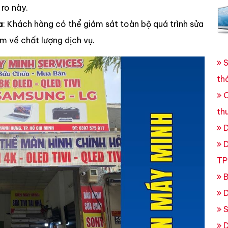
 ro này.
a
: Khách hàng có thể giám sát toàn bộ quá trình sửa
m về chất lượng dịch vụ.
S
th
C
th
D
D
TP
B
D
S
D