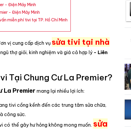
er - Điện Máy Minh
mier - Điện Máy Minh
ấn miễn phí tivi tại TP. Hồ Chí Minh
sửa tivi tại nhà
đơn vị cung cấp dịch vụ
i ngũ thợ giỏi, kinh nghiệm và giá cả hợp lý
- Liên
vi Tại Chung Cư La Premier?
cư La Premier
mang lại nhiều lợi ích:
ang tivi cồng kềnh đến các trung tâm sửa chữa,
và công sức.
sửa
tivi có thể gây hư hỏng không mong muốn.