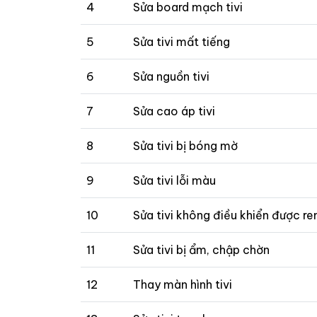
4
Sửa board mạch tivi
5
Sửa tivi mất tiếng
6
Sửa nguồn tivi
7
Sửa cao áp tivi
8
Sửa tivi bị bóng mờ
9
Sửa tivi lỗi màu
10
Sửa tivi không điều khiển được r
11
Sửa tivi bị ẩm, chập chờn
12
Thay màn hình tivi