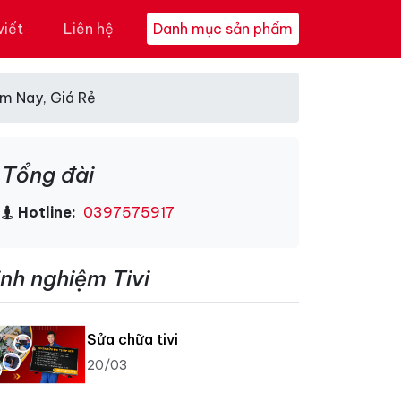
viết
Liên hệ
Danh mục sản phẩm
ôm Nay, Giá Rẻ
Tổng đài
Hotline:
0397575917
inh nghiệm Tivi
Sửa chữa tivi
20/03