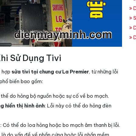
D
S
D
D
i Sử Dụng Tivi
g hợp
sửa tivi tại chung cư La Premier
, từ những lỗi
i phổ biến bao gồm:
 thể do hỏng bộ nguồn hoặc sự cố về bo mạch.
 hiển thị hình ảnh
: Lỗi này có thể do hỏng đèn
g
: Có thể do loa hỏng hoặc bo mạch âm thanh bị lỗi.
 là do vấn đề về phần cứng hoặc lỗi phần mềm.