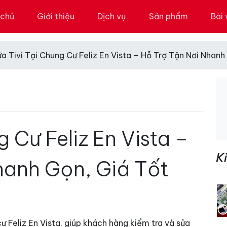
 chủ
Giới thiệu
Dịch vụ
Sản phẩm
Bài 
a Tivi Tại Chung Cư Feliz En Vista – Hỗ Trợ Tận Nơi Nhanh
g Cư Feliz En Vista –
K
hanh Gọn, Giá Tốt
g cư Feliz En Vista, giúp khách hàng kiểm tra và sửa