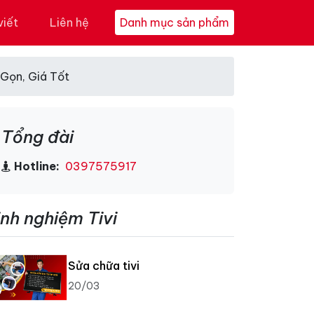
viết
Liên hệ
Danh mục sản phẩm
 Gọn, Giá Tốt
Tổng đài
Hotline:
0397575917
inh nghiệm Tivi
Sửa chữa tivi
20/03