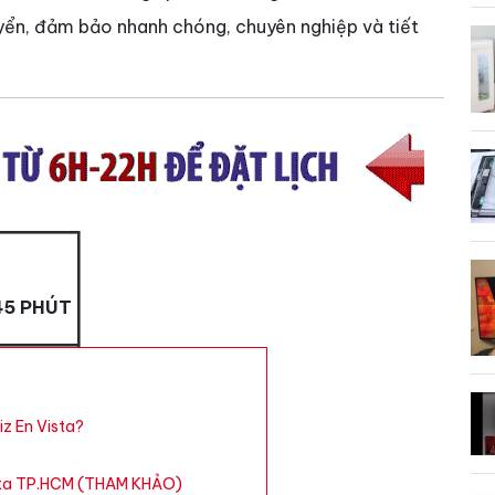
uyển, đảm bảo nhanh chóng, chuyên nghiệp và tiết
45 PHÚT
iz En Vista?
 Vista TP.HCM (THAM KHẢO)