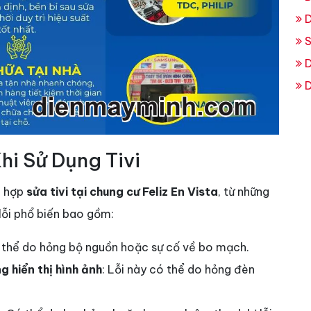
D
S
D
D
i Sử Dụng Tivi
g hợp
sửa tivi tại chung cư Feliz En Vista
, từ những
 lỗi phổ biến bao gồm:
 thể do hỏng bộ nguồn hoặc sự cố về bo mạch.
 hiển thị hình ảnh
: Lỗi này có thể do hỏng đèn