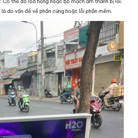
g
: Có thể do loa hỏng hoặc bo mạch âm thanh bị lỗi.
 là do vấn đề về phần cứng hoặc lỗi phần mềm.