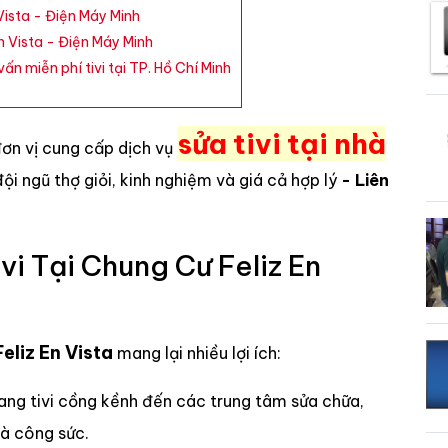
Vista - Điện Máy Minh
n Vista - Điện Máy Minh
ấn miễn phí tivi tại TP. Hồ Chí Minh
sửa tivi tại nhà
đơn vị cung cấp dịch vụ
 đội ngũ thợ giỏi, kinh nghiệm và giá cả hợp lý
- Liên
vi Tại Chung Cư Feliz En
Feliz En Vista
mang lại nhiều lợi ích:
ang tivi cồng kềnh đến các trung tâm sửa chữa,
và công sức.