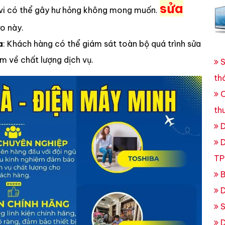
sửa
tivi có thể gây hư hỏng không mong muốn.
ro này.
a
: Khách hàng có thể giám sát toàn bộ quá trình sửa
m về chất lượng dịch vụ.
S
th
C
th
D
D
TP
B
D
S
D