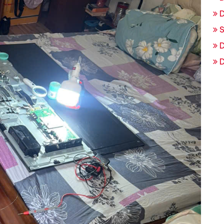
D
S
D
D