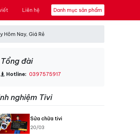
viết
Liên hệ
Danh mục sản phẩm
ay Hôm Nay, Giá Rẻ
Tổng đài
Hotline:
0397575917
inh nghiệm Tivi
Sửa chữa tivi
20/03