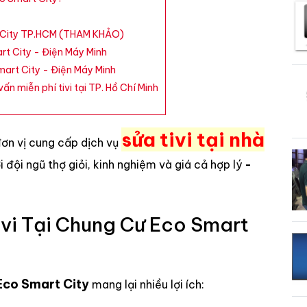
rt City TP.HCM (THAM KHẢO)
rt City - Điện Máy Minh
mart City - Điện Máy Minh
ấn miễn phí tivi tại TP. Hồ Chí Minh
sửa tivi tại nhà
đơn vị cung cấp dịch vụ
ới đội ngũ thợ giỏi, kinh nghiệm và giá cả hợp lý
-
vi Tại Chung Cư Eco Smart
 Eco Smart City
mang lại nhiều lợi ích: