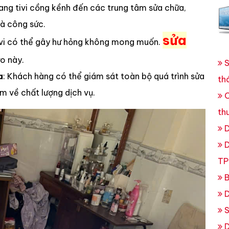
ang tivi cồng kềnh đến các trung tâm sửa chữa,
và công sức.
sửa
tivi có thể gây hư hỏng không mong muốn.
ro này.
S
a
: Khách hàng có thể giám sát toàn bộ quá trình sửa
th
m về chất lượng dịch vụ.
C
th
D
D
TP
B
D
S
D