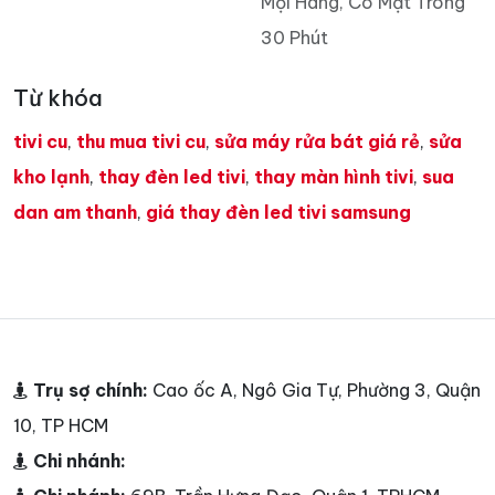
Mọi Hãng, Có Mặt Trong
30 Phút
Từ khóa
tivi cu
,
thu mua tivi cu
,
sửa máy rửa bát giá rẻ
,
sửa
kho lạnh
,
thay đèn led tivi
,
thay màn hình tivi
,
sua
dan am thanh
,
giá thay đèn led tivi samsung
Trụ sợ chính:
Cao ốc A, Ngô Gia Tự, Phường 3, Quận
10, TP HCM
Chi nhánh: