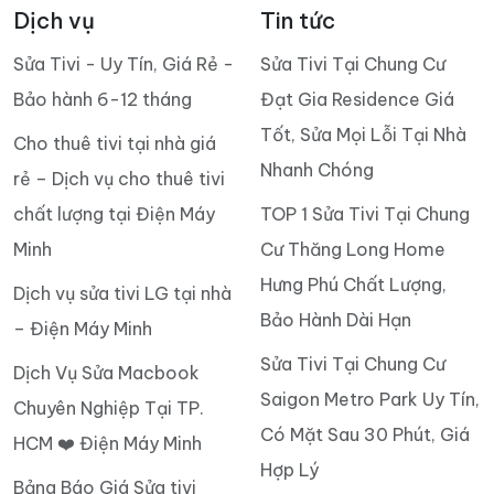
Dịch vụ
Tin tức
Sửa Tivi - Uy Tín, Giá Rẻ -
Sửa Tivi Tại Chung Cư
Bảo hành 6-12 tháng
Đạt Gia Residence Giá
Tốt, Sửa Mọi Lỗi Tại Nhà
Cho thuê tivi tại nhà giá
Nhanh Chóng
rẻ – Dịch vụ cho thuê tivi
chất lượng tại Điện Máy
TOP 1 Sửa Tivi Tại Chung
Minh
Cư Thăng Long Home
Hưng Phú Chất Lượng,
Dịch vụ sửa tivi LG tại nhà
Bảo Hành Dài Hạn
– Điện Máy Minh
Sửa Tivi Tại Chung Cư
Dịch Vụ Sửa Macbook
Saigon Metro Park Uy Tín,
Chuyên Nghiệp Tại TP.
Có Mặt Sau 30 Phút, Giá
HCM ❤️ Điện Máy Minh
Hợp Lý
Bảng Báo Giá Sửa tivi