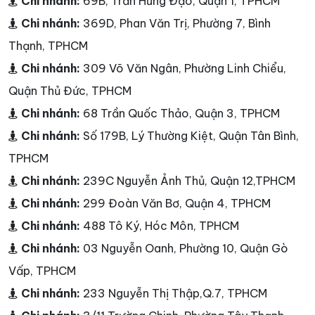
Chi nhánh:
69B, Trần Hưng Đạo, Quận 1, TPHCM
Chi nhánh:
369D, Phan Văn Trị, Phường 7, Bình
Thạnh, TPHCM
Chi nhánh:
309 Võ Văn Ngân, Phường Linh Chiểu,
Quận Thủ Đức, TPHCM
Chi nhánh:
68 Trần Quốc Thảo, Quận 3, TPHCM
Chi nhánh:
Số 179B, Lý Thường Kiệt, Quận Tân Bình,
TPHCM
Chi nhánh:
239C Nguyễn Ảnh Thủ, Quận 12,TPHCM
Chi nhánh:
299 Đoàn Văn Bơ, Quận 4, TPHCM
Chi nhánh:
488 Tô Ký, Hóc Môn, TPHCM
Chi nhánh:
03 Nguyễn Oanh, Phường 10, Quận Gò
Vấp, TPHCM
Chi nhánh:
233 Nguyễn Thị Thập,Q.7, TPHCM