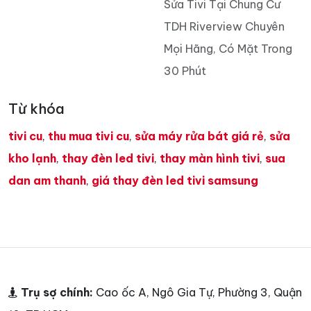
Sửa Tivi Tại Chung Cư
TDH Riverview Chuyên
Mọi Hãng, Có Mặt Trong
30 Phút
Từ khóa
tivi cu
,
thu mua tivi cu
,
sửa máy rửa bát giá rẻ
,
sửa
kho lạnh
,
thay đèn led tivi
,
thay màn hình tivi
,
sua
dan am thanh
,
giá thay đèn led tivi samsung
Trụ sợ chính:
Cao ốc A, Ngô Gia Tự, Phường 3, Quận