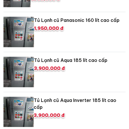
Tủ Lạnh cũ Panasonic 160 lít cao cấp
1,950,000 đ
Tủ Lạnh cũ Aqua 185 lít cao cấp
3,900,000 đ
Tủ Lạnh cũ Aqua Inverter 185 lít cao
cấp
3,900,000 đ