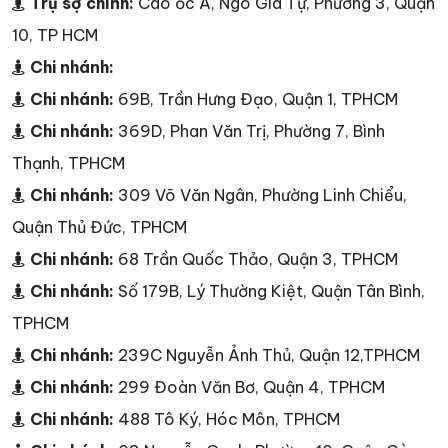
Trụ sợ chính:
Cao ốc A, Ngô Gia Tự, Phường 3, Quận
10, TP HCM
Chi nhánh:
Chi nhánh:
69B, Trần Hưng Đạo, Quận 1, TPHCM
Chi nhánh:
369D, Phan Văn Trị, Phường 7, Bình
Thạnh, TPHCM
Chi nhánh:
309 Võ Văn Ngân, Phường Linh Chiểu,
Quận Thủ Đức, TPHCM
Chi nhánh:
68 Trần Quốc Thảo, Quận 3, TPHCM
Chi nhánh:
Số 179B, Lý Thường Kiệt, Quận Tân Bình,
TPHCM
Chi nhánh:
239C Nguyễn Ảnh Thủ, Quận 12,TPHCM
Chi nhánh:
299 Đoàn Văn Bơ, Quận 4, TPHCM
Chi nhánh:
488 Tô Ký, Hóc Môn, TPHCM