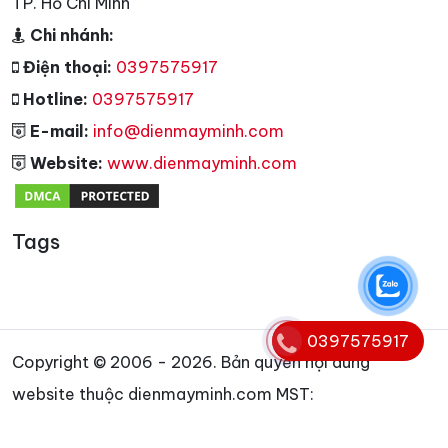
TP. Hồ Chí Minh
Chi nhánh:
Điện thoại:
0397575917
Hotline:
0397575917
E-mail:
info@dienmayminh.com
Website:
www.dienmayminh.com
Tags
0397575917
Copyright © 2006 - 2026. Bản quyền nội dung
website thuộc dienmayminh.com MST:
066095010891