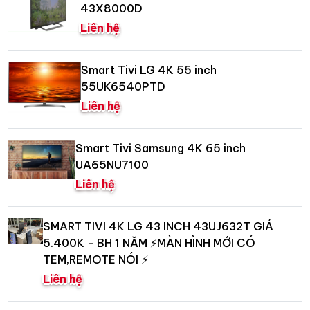
43X8000D
Liên hệ
Smart Tivi LG 4K 55 inch
55UK6540PTD
Liên hệ
Smart Tivi Samsung 4K 65 inch
UA65NU7100
Liên hệ
SMART TIVI 4K LG 43 INCH 43UJ632T GIÁ
5.400K - BH 1 NĂM ⚡️MÀN HÌNH MỚI CÓ
TEM,REMOTE NÓI ⚡️
Liên hệ