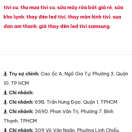
tivi cu
,
thu mua tivi cu
,
sửa máy rửa bát giá rẻ
,
sửa
kho lạnh
,
thay đèn led tivi
,
thay màn hình tivi
,
sua
dan am thanh
,
giá thay đèn led tivi samsung
Trụ sợ chính:
Cao ốc A, Ngô Gia Tự, Phường 3, Quận
10, TP HCM
Chi nhánh:
Chi nhánh:
69B, Trần Hưng Đạo, Quận 1, TPHCM
Chi nhánh:
369D, Phan Văn Trị, Phường 7, Bình
Thạnh, TPHCM
Chi nhánh:
309 Võ Văn Ngân, Phường Linh Chiểu,