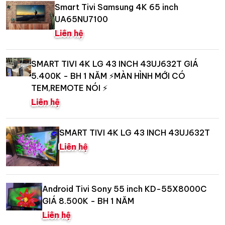
Smart Tivi Samsung 4K 65 inch
UA65NU7100
Liên hệ
SMART TIVI 4K LG 43 INCH 43UJ632T GIÁ
5.400K - BH 1 NĂM ⚡️MÀN HÌNH MỚI CÓ
TEM,REMOTE NÓI ⚡️
Liên hệ
SMART TIVI 4K LG 43 INCH 43UJ632T
Liên hệ
Android Tivi Sony 55 inch KD-55X8000C
GIÁ 8.500K - BH 1 NĂM
Liên hệ