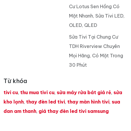
Cư Lotus Sen Hồng Có
Mặt Nhanh, Sửa Tivi LED,
OLED, QLED
Sửa Tivi Tại Chung Cư
TDH Riverview Chuyên
Mọi Hãng, Có Mặt Trong
30 Phút
Từ khóa
tivi cu
,
thu mua tivi cu
,
sửa máy rửa bát giá rẻ
,
sửa
kho lạnh
,
thay đèn led tivi
,
thay màn hình tivi
,
sua
dan am thanh
,
giá thay đèn led tivi samsung