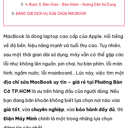
🔧 Bước 5: Bàn Giao – Bảo Hành – Hướng Dẫn Sử Dụng
BẢNG GIÁ DỊCH VỤ SỬA CHỮA MACBOOK
MacBook là dòng laptop cao cấp của Apple, nổi tiếng
về độ bền, hiệu năng mạnh và tuổi thọ cao. Tuy nhiên,
sau một thời gian dài sử dụng, máy vẫn có thể gặp các
lỗi như: không lên nguồn, pin chai, hư bàn phím, lỗi màn
hình, ngấm nước, lỗi mainboard… Lúc này, việc tìm một
địa chỉ sửa MacBook uy tín – giá rẻ tại Phường Bàn
Cờ TP.HCM
là ưu tiên hàng đầu của người dùng. Nếu
bạn đang băn khoăn không biết lựa chọn nơi nào vừa
giá tốt
, vừa
chuyên nghiệp
, vừa
bảo hành đầy đủ
, thì
Điện Máy Minh
chính là một trong những lựa chọn
đáng tin cậy nhất.