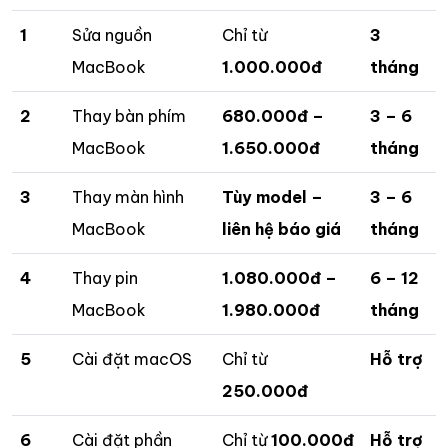
1
Sửa nguồn
Chỉ từ
3
MacBook
1.000.000đ
tháng
2
Thay bàn phím
680.000đ –
3 – 6
MacBook
1.650.000đ
tháng
3
Thay màn hình
Tùy model –
3 – 6
MacBook
liên hệ báo giá
tháng
4
Thay pin
1.080.000đ –
6 – 12
MacBook
1.980.000đ
tháng
5
Cài đặt macOS
Chỉ từ
Hỗ trợ
250.000đ
6
Cài đặt phần
Chỉ từ
100.000đ
Hỗ trợ