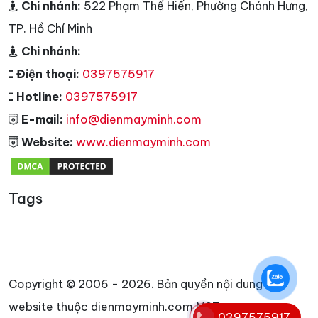
Chi nhánh:
522 Phạm Thế Hiển, Phường Chánh Hưng,
TP. Hồ Chí Minh
Chi nhánh:
Điện thoại:
0397575917
Hotline:
0397575917
E-mail:
info@dienmayminh.com
Website:
www.dienmayminh.com
Tags
Copyright © 2006 - 2026. Bản quyền nội dung
website thuộc dienmayminh.com MST:
0397575917