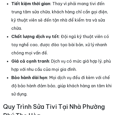
Tiết kiệm thời gian
: Thay vì phải mang tivi đến
trung tâm sửa chữa, khách hàng chỉ cần gọi điện,
kỹ thuật viên sẽ đến tận nhà để kiểm tra và sửa
chữa.
Chất lượng dịch vụ tốt
: Đội ngũ kỹ thuật viên có
tay nghề cao, được đào tạo bài bản, xử lý nhanh
chóng mọi vấn đề.
Giá cả cạnh tranh
: Dịch vụ có mức giá hợp lý, phù
hợp với nhu cầu của mọi gia đình.
Bảo hành dài hạn
: Mọi dịch vụ đều đi kèm với chế
độ bảo hành đảm bảo, giúp khách hàng an tâm khi
sử dụng.
Quy Trình Sửa Tivi Tại Nhà Phường