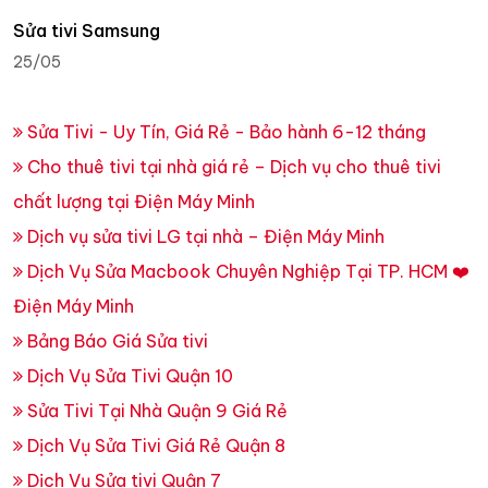
Sửa tivi Samsung
25/05
Sửa Tivi - Uy Tín, Giá Rẻ - Bảo hành 6-12 tháng
Cho thuê tivi tại nhà giá rẻ – Dịch vụ cho thuê tivi
chất lượng tại Điện Máy Minh
Dịch vụ sửa tivi LG tại nhà – Điện Máy Minh
Dịch Vụ Sửa Macbook Chuyên Nghiệp Tại TP. HCM ❤️
Điện Máy Minh
Bảng Báo Giá Sửa tivi
Dịch Vụ Sửa Tivi Quận 10
Sửa Tivi Tại Nhà Quận 9 Giá Rẻ
Dịch Vụ Sửa Tivi Giá Rẻ Quận 8
Dịch Vụ Sửa tivi Quận 7