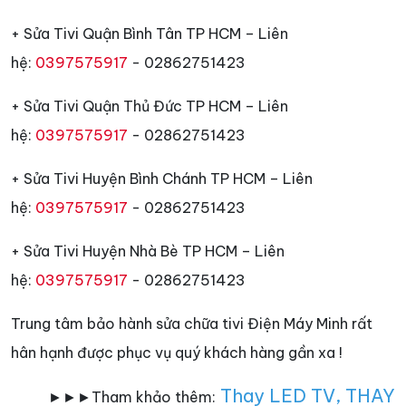
+ Sửa Tivi Quận Bình Tân TP HCM – Liên
hệ:
0397575917
- 02862751423
+ Sửa Tivi Quận Thủ Đức TP HCM – Liên
hệ:
0397575917
- 02862751423
+ Sửa Tivi Huyện Bình Chánh TP HCM – Liên
hệ:
0397575917
- 02862751423
+ Sửa Tivi Huyện Nhà Bè TP HCM – Liên
hệ:
0397575917
- 02862751423
Trung tâm bảo hành sửa chữa tivi Điện Máy Minh rất
hân hạnh được phục vụ quý khách hàng gần xa !
Thay LED TV
,
THAY
►►►Tham khảo thêm: