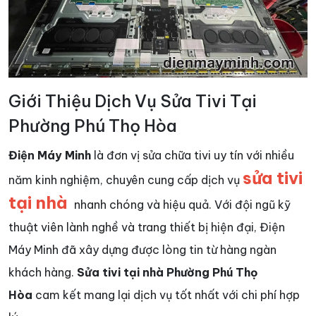
Giới Thiệu Dịch Vụ Sửa Tivi Tại
Phường Phú Thọ Hòa
Điện Máy Minh
là đơn vị sửa chữa tivi uy tín với nhiều
sửa tivi
năm kinh nghiệm, chuyên cung cấp dịch vụ
tại nhà
nhanh chóng và hiệu quả. Với đội ngũ kỹ
thuật viên lành nghề và trang thiết bị hiện đại, Điện
Máy Minh đã xây dựng được lòng tin từ hàng ngàn
khách hàng.
Sửa tivi tại nhà Phường Phú Thọ
Hòa
cam kết mang lại dịch vụ tốt nhất với chi phí hợp