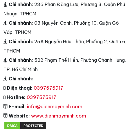
Chi nhánh:
236 Phan Đăng Lưu, Phường 3, Quận Phú
Nhuận, TPHCM
Chi nhánh:
03 Nguyễn Oanh, Phường 10, Quận Gò
Vấp, TPHCM
Chi nhánh:
25A Nguyễn Hữu Thận, Phường 2, Quận 6,
TPHCM
Chi nhánh:
522 Phạm Thế Hiển, Phường Chánh Hưng,
TP. Hồ Chí Minh
Chi nhánh:
Điện thoại:
0397575917
Hotline:
0397575917
E-mail:
info@dienmayminh.com
Website:
www.dienmayminh.com