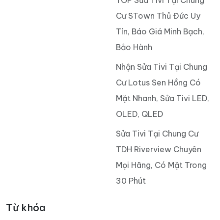
TOP Sửa Tivi Tại Chung
Cư STown Thủ Đức Uy
Tín, Báo Giá Minh Bạch,
Bảo Hành
Nhận Sửa Tivi Tại Chung
Cư Lotus Sen Hồng Có
Mặt Nhanh, Sửa Tivi LED,
OLED, QLED
Sửa Tivi Tại Chung Cư
TDH Riverview Chuyên
Mọi Hãng, Có Mặt Trong
30 Phút
Từ khóa