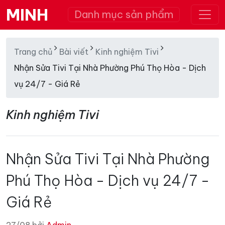
MINH
Danh mục sản phẩm
Trang chủ
Bài viết
Kinh nghiệm Tivi
Nhận Sửa Tivi Tại Nhà Phường Phú Thọ Hòa - Dịch
vụ 24/7 - Giá Rẻ
Kinh nghiệm Tivi
Nhận Sửa Tivi Tại Nhà Phường
Phú Thọ Hòa - Dịch vụ 24/7 -
Giá Rẻ