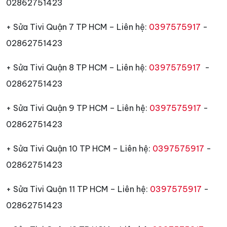
02862751423
+ Sửa Tivi Quận 7 TP HCM – Liên hệ:
0397575917
-
02862751423
+ Sửa Tivi Quận 8 TP HCM – Liên hệ:
0397575917
-
02862751423
+ Sửa Tivi Quận 9 TP HCM – Liên hệ:
0397575917
-
02862751423
+ Sửa Tivi Quận 10 TP HCM – Liên hệ:
0397575917
-
02862751423
+ Sửa Tivi Quận 11 TP HCM – Liên hệ:
0397575917
-
02862751423