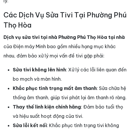
lý.
Các Dịch Vụ Sửa Tivi Tại Phường Phú
Thọ Hòa
Dịch vụ sửa tivi tại nhà Phường Phú Thọ Hòa
tại nhà
của Điện máy Minh bao gồm nhiều hạng mục khác
nhau, đảm bảo xử lý mọi vấn đề tivi gặp phải:
Sửa tivi không lên hình
: Xử lý các lỗi liên quan đến
bo mạch và màn hình.
Khắc phục tình trạng mất âm thanh
: Sửa chữa hệ
thống âm thanh, giúp tivi phát lại âm thanh rõ ràng.
Thay thế linh kiện chính hãng
: Đảm bảo tuổi thọ
và hiệu suất hoạt động của tivi.
Sửa lỗi kết nối
: Khắc phục tình trạng tivi không