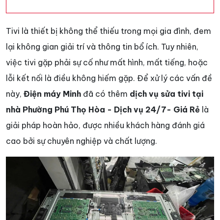
Tivi là thiết bị không thể thiếu trong mọi gia đình, đem
lại không gian giải trí và thông tin bổ ích. Tuy nhiên,
việc tivi gặp phải sự cố như mất hình, mất tiếng, hoặc
lỗi kết nối là điều không hiếm gặp. Để xử lý các vấn đề
này,
Điện máy Minh
đã có thêm
dịch vụ sửa tivi tại
nhà Phường Phú Thọ Hòa - Dịch vụ 24/7- Giá Rẻ
là
giải pháp hoàn hảo, được nhiều khách hàng đánh giá
cao bởi sự chuyên nghiệp và chất lượng.