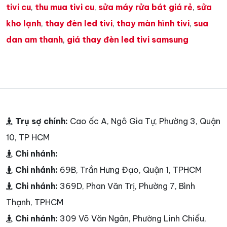
tivi cu
,
thu mua tivi cu
,
sửa máy rửa bát giá rẻ
,
sửa
kho lạnh
,
thay đèn led tivi
,
thay màn hình tivi
,
sua
dan am thanh
,
giá thay đèn led tivi samsung
Trụ sợ chính:
Cao ốc A, Ngô Gia Tự, Phường 3, Quận
10, TP HCM
Chi nhánh:
Chi nhánh:
69B, Trần Hưng Đạo, Quận 1, TPHCM
Chi nhánh:
369D, Phan Văn Trị, Phường 7, Bình
Thạnh, TPHCM
Chi nhánh:
309 Võ Văn Ngân, Phường Linh Chiểu,