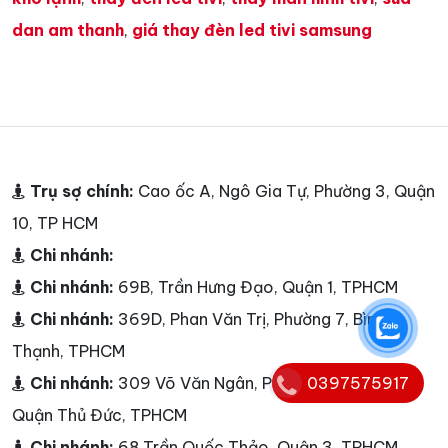
dan am thanh
,
giá thay đèn led tivi samsung
Trụ sợ chính:
Cao ốc A, Ngô Gia Tự, Phường 3, Quận
10, TP HCM
Chi nhánh:
Chi nhánh:
69B, Trần Hưng Đạo, Quận 1, TPHCM
Chi nhánh:
369D, Phan Văn Trị, Phường 7, Bình
Thạnh, TPHCM
Chi nhánh:
309 Võ Văn Ngân, Phường Linh Chiểu,
0397575917
Quận Thủ Đức, TPHCM
Chi nhánh:
68 Trần Quốc Thảo, Quận 3, TPHCM