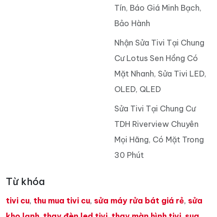
Tín, Báo Giá Minh Bạch,
Bảo Hành
Nhận Sửa Tivi Tại Chung
Cư Lotus Sen Hồng Có
Mặt Nhanh, Sửa Tivi LED,
OLED, QLED
Sửa Tivi Tại Chung Cư
TDH Riverview Chuyên
Mọi Hãng, Có Mặt Trong
30 Phút
Từ khóa
tivi cu
,
thu mua tivi cu
,
sửa máy rửa bát giá rẻ
,
sửa
kho lạnh
,
thay đèn led tivi
,
thay màn hình tivi
,
sua