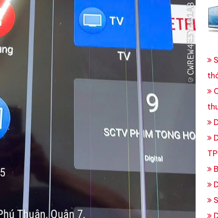
S
th
C
th
D
D
TP
B
D
S
D