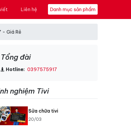
viết
Liên hệ
Danh mục sản phẩm
 - Giá Rẻ
Tổng đài
Hotline:
0397575917
inh nghiệm Tivi
Sửa chữa tivi
20/03