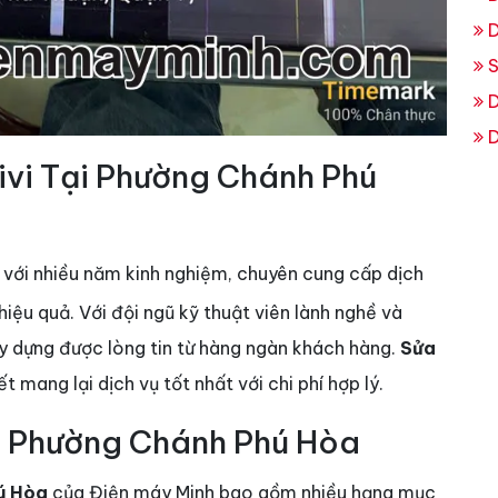
D
S
D
D
Tivi Tại Phường Chánh Phú
ín với nhiều năm kinh nghiệm, chuyên cung cấp dịch
iệu quả. Với đội ngũ kỹ thuật viên lành nghề và
xây dựng được lòng tin từ hàng ngàn khách hàng.
Sửa
t mang lại dịch vụ tốt nhất với chi phí hợp lý.
ại Phường Chánh Phú Hòa
hú Hòa
của Điện máy Minh bao gồm nhiều hạng mục