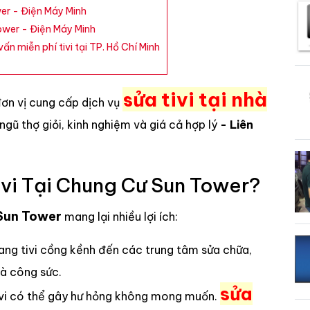
er - Điện Máy Minh
ower - Điện Máy Minh
ấn miễn phí tivi tại TP. Hồ Chí Minh
sửa tivi tại nhà
đơn vị cung cấp dịch vụ
i ngũ thợ giỏi, kinh nghiệm và giá cả hợp lý
- Liên
vi Tại Chung Cư Sun Tower?
 Sun Tower
mang lại nhiều lợi ích:
ang tivi cồng kềnh đến các trung tâm sửa chữa,
và công sức.
sửa
tivi có thể gây hư hỏng không mong muốn.