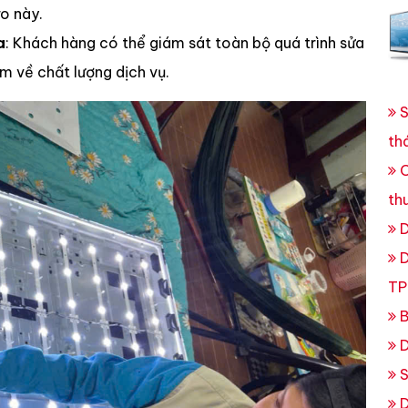
ro này.
a
: Khách hàng có thể giám sát toàn bộ quá trình sửa
m về chất lượng dịch vụ.
S
th
C
th
D
D
TP
B
D
S
D