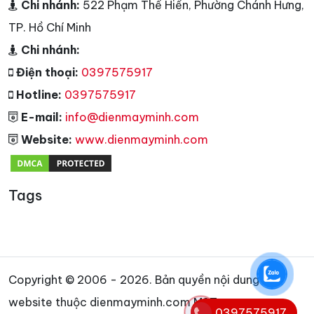
Chi nhánh:
522 Phạm Thế Hiển, Phường Chánh Hưng,
TP. Hồ Chí Minh
Chi nhánh:
Điện thoại:
0397575917
Hotline:
0397575917
E-mail:
info@dienmayminh.com
Website:
www.dienmayminh.com
Tags
Copyright © 2006 - 2026. Bản quyền nội dung
website thuộc dienmayminh.com MST:
0397575917