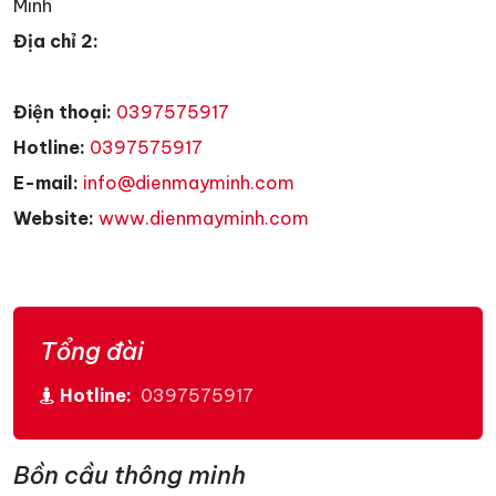
Minh
Địa chỉ 2:
Điện thoại:
0397575917
Hotline:
0397575917
E-mail:
info@dienmayminh.com
Website:
www.dienmayminh.com
Tổng đài
Hotline:
0397575917
Bồn cầu thông minh