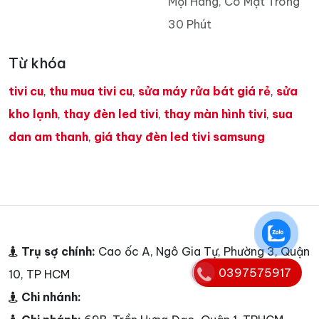
Mọi Hãng, Có Mặt Trong
30 Phút
Từ khóa
tivi cu
,
thu mua tivi cu
,
sửa máy rửa bát giá rẻ
,
sửa
kho lạnh
,
thay đèn led tivi
,
thay màn hình tivi
,
sua
dan am thanh
,
giá thay đèn led tivi samsung
Trụ sợ chính:
Cao ốc A, Ngô Gia Tự, Phường 3, Quận
0397575917
10, TP HCM
Chi nhánh: