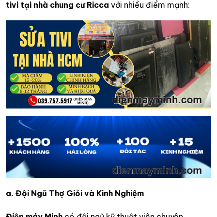
tivi tại nhà chung cư Ricca
với nhiều điểm mạnh:
a. Đội Ngũ Thợ Giỏi và Kinh Nghiệm
Điện máy Minh
có đội ngũ kỹ thuật viên chuyên