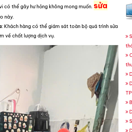
sửa
tivi có thể gây hư hỏng không mong muốn.
ro này.
a
: Khách hàng có thể giám sát toàn bộ quá trình sửa
m về chất lượng dịch vụ.
S
th
C
th
D
D
TP
B
D
S
D