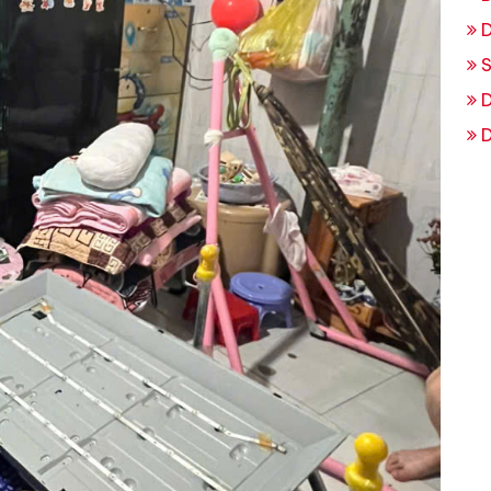
D
S
D
D