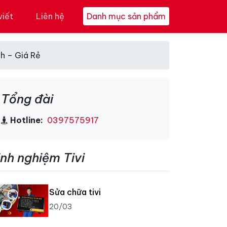
viết
Liên hệ
Danh mục sản phẩm
h – Giá Rẻ
Tổng đài
Hotline:
0397575917
inh nghiệm Tivi
Sửa chữa tivi
20/03