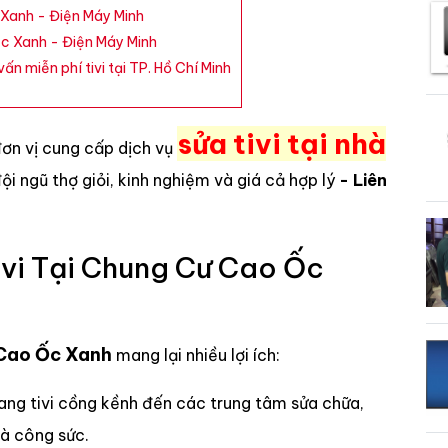
 Xanh - Điện Máy Minh
Ốc Xanh - Điện Máy Minh
ấn miễn phí tivi tại TP. Hồ Chí Minh
sửa tivi tại nhà
đơn vị cung cấp dịch vụ
 đội ngũ thợ giỏi, kinh nghiệm và giá cả hợp lý
- Liên
ivi Tại Chung Cư Cao Ốc
ư Cao Ốc Xanh
mang lại nhiều lợi ích:
ang tivi cồng kềnh đến các trung tâm sửa chữa,
và công sức.