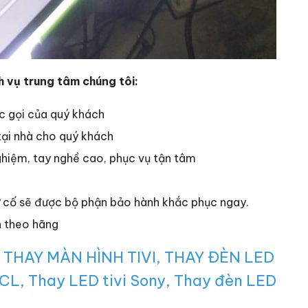
 vụ trung tâm chúng tôi:
c gọi của quý khách
 tại nhà cho quý khách
ghiệm, tay nghề cao, phục vụ tận tâm
sự cố sẽ được bộ phận bảo hành khắc phục ngay.
h theo hãng
,
THAY MÀN HÌNH TIVI
,
THAY ĐÈN LED
TCL
,
Thay LED tivi Sony
,
Thay đèn LED