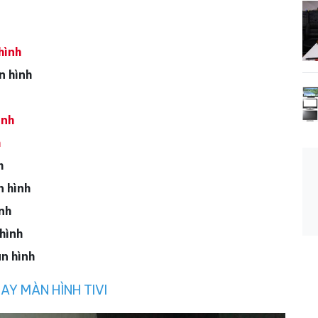
hình
n hình
ình
h
h
 hình
nh
hình
n hình
AY MÀN HÌNH TIVI