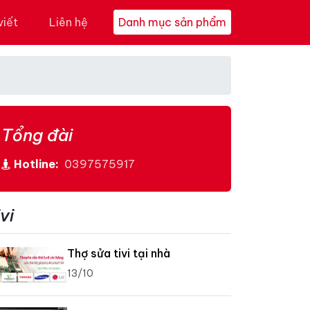
viết
Liên hệ
Danh mục sản phẩm
Tổng đài
Hotline:
0397575917
vi
Thợ sửa tivi tại nhà
13/10