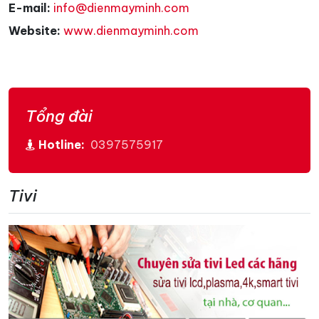
E-mail:
info@dienmayminh.com
Website:
www.dienmayminh.com
Tổng đài
Hotline:
0397575917
Tivi