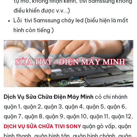
tự mở, không nhận kênh, tivi Samssung không
điều khiển được v.v…)
Lỗi tivi Samssung cháy led (biểu hiện là mất
hình còn tiếng )
Dịch Vụ Sửa Chữa Điện Máy Minh
có chi nhánh
quận 1, quận 2, quận 3, quận 4, quận 5, quận 6,
quận 7, quận 8, quận 9, quận 10, quận 11, quận 12,
quận gò vấp, quận
DỊCH VỤ SỬA CHỮA TIVI SONY
bình thạnh, quận bình tân, quận bình chánh, quận