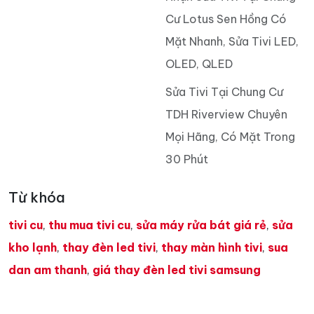
Cư Lotus Sen Hồng Có
Mặt Nhanh, Sửa Tivi LED,
OLED, QLED
Sửa Tivi Tại Chung Cư
TDH Riverview Chuyên
Mọi Hãng, Có Mặt Trong
30 Phút
Từ khóa
tivi cu
,
thu mua tivi cu
,
sửa máy rửa bát giá rẻ
,
sửa
kho lạnh
,
thay đèn led tivi
,
thay màn hình tivi
,
sua
dan am thanh
,
giá thay đèn led tivi samsung