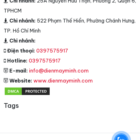
Chi nhánh:
25A Nguyễn Hữu Thận, Phường 2, Quận 6,
TPHCM
Chi nhánh:
522 Phạm Thế Hiển, Phường Chánh Hưng,
TP. Hồ Chí Minh
Chi nhánh:
Điện thoại:
0397575917
Hotline:
0397575917
E-mail:
info@dienmayminh.com
Website:
www.dienmayminh.com
Tags