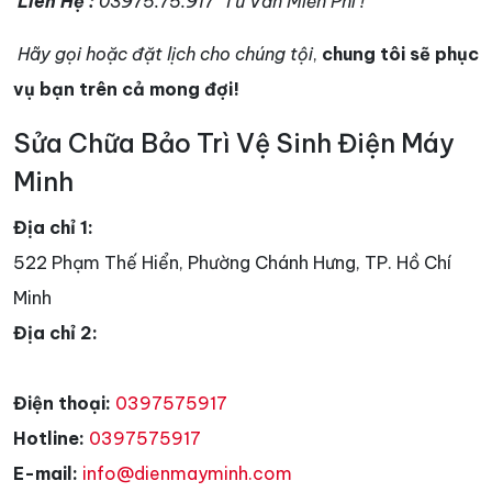
Liên Hệ :
03975.75.917
Tư Vẫn Miễn Phí !
Hãy gọi hoặc đặt lịch cho chúng tội
,
chung tôi sẽ phục
vụ bạn trên cả mong đợi!
Sửa Chữa Bảo Trì Vệ Sinh Điện Máy
Minh
Địa chỉ 1:
522 Phạm Thế Hiển, Phường Chánh Hưng, TP. Hồ Chí
Minh
Địa chỉ 2:
Điện thoại:
0397575917
Hotline:
0397575917
E-mail:
info@dienmayminh.com