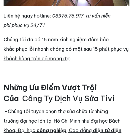
Liên hệ ngay hotline:
03975.75.917
tư vấn niễn
phí phục vụ 24/7 !
Chúng tôi đã có 16 năm kinh nghiệm đảm bảo
khắc phục lỗi nhanh chóng có mặt sau 15
phút phục vụ
khách hàng trên cả mong đợ
i
Những Ưu Điểm Vượt Trội
Của
Công Ty Dịch Vụ Sửa Tivi
-Chúng tôi tuyển chọn thợ sửa chữa từ những
trường
đại học lớn tại Hồ Chí Minh như đại học Bách
khoa, Đại học
công nghiệp
, Cao đẳng
điện tử điện