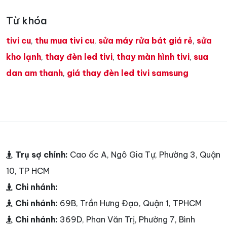
Từ khóa
tivi cu
,
thu mua tivi cu
,
sửa máy rửa bát giá rẻ
,
sửa
kho lạnh
,
thay đèn led tivi
,
thay màn hình tivi
,
sua
dan am thanh
,
giá thay đèn led tivi samsung
Trụ sợ chính:
Cao ốc A, Ngô Gia Tự, Phường 3, Quận
10, TP HCM
Chi nhánh:
Chi nhánh:
69B, Trần Hưng Đạo, Quận 1, TPHCM
Chi nhánh:
369D, Phan Văn Trị, Phường 7, Bình