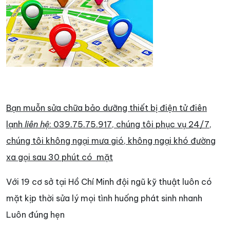
Bạn muỗn sửa chữa bảo dưỡng thiết bị điện tử điên
lạnh
liên hệ
: 039.75.75.917
,
chúng tôi phục vụ 24/7,
chúng tôi không ngại mưa gió, không ngại khó đường
xa gọi sau 30 phút có mặt
Với 19 cơ sở tại Hồ Chí Minh đội ngũ kỹ thuật luôn có
mặt kịp thời sửa lý mọi tình huống phát sinh nhanh
Luôn đúng hẹn