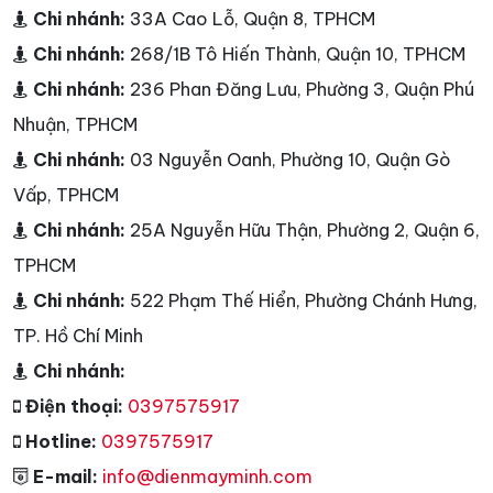
Chi nhánh:
33A Cao Lỗ, Quận 8, TPHCM
Chi nhánh:
268/1B Tô Hiến Thành, Quận 10, TPHCM
Chi nhánh:
236 Phan Đăng Lưu, Phường 3, Quận Phú
Nhuận, TPHCM
Chi nhánh:
03 Nguyễn Oanh, Phường 10, Quận Gò
Vấp, TPHCM
Chi nhánh:
25A Nguyễn Hữu Thận, Phường 2, Quận 6,
TPHCM
Chi nhánh:
522 Phạm Thế Hiển, Phường Chánh Hưng,
TP. Hồ Chí Minh
Chi nhánh:
Điện thoại:
0397575917
Hotline:
0397575917
E-mail:
info@dienmayminh.com