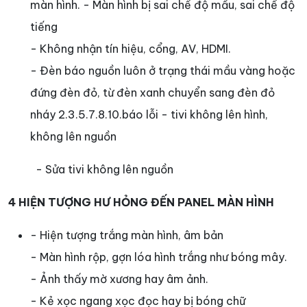
màn hình. - Màn hình bị sai chế độ mầu, sai chế độ
tiếng
- Không nhận tín hiệu, cổng, AV, HDMI.
- Đèn báo nguồn luôn ở trạng thái mầu vàng hoặc
đứng đèn đỏ, từ đèn xanh chuyển sang đèn đỏ
nháy 2.3.5.7.8.10.báo lỗi - tivi không lên hình,
không lên nguồn
- Sửa tivi không lên nguồn
4 HIỆN TƯỢNG HƯ HỎNG ĐẾN PANEL MÀN HÌNH
- Hiện tượng trắng màn hình, âm bản
- Màn hình rộp, gợn lóa hình trắng như bóng mây.
- Ảnh thấy mờ xương hay âm ảnh.
- Kẻ xọc ngang xọc đọc hay bị bóng chữ