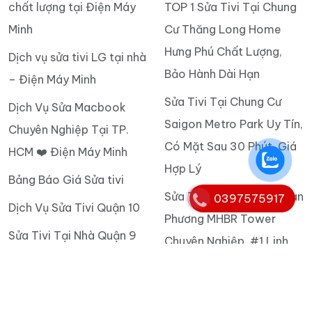
chất lượng tại Điện Máy
TOP 1 Sửa Tivi Tại Chung
Minh
Cư Thăng Long Home
Hưng Phú Chất Lượng,
Dịch vụ sửa tivi LG tại nhà
Bảo Hành Dài Hạn
– Điện Máy Minh
Sửa Tivi Tại Chung Cư
Dịch Vụ Sửa Macbook
Saigon Metro Park Uy Tín,
Chuyên Nghiệp Tại TP.
Có Mặt Sau 30 Phút, Giá
HCM ❤️ Điện Máy Minh
Hợp Lý
Bảng Báo Giá Sửa tivi
Sửa Tivi Tại Chung Cư Lan
0397575917
Dịch Vụ Sửa Tivi Quận 10
Phương MHBR Tower
Sửa Tivi Tại Nhà Quận 9
Chuyên Nghiệp, #1 Linh
Giá Rẻ
Kiện Chính Hãng
Dịch Vụ Sửa Tivi Giá Rẻ
Dịch Vụ Sửa Tivi Tại
Quận 8