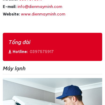
E-mail:
info@dienmayminh.com
Website:
www.dienmayminh.com
Tổng đài
Hotline:
0397575917
Máy lạnh