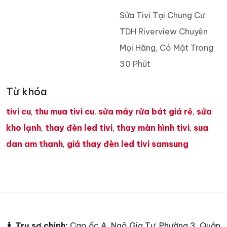
Sửa Tivi Tại Chung Cư
TDH Riverview Chuyên
Mọi Hãng, Có Mặt Trong
30 Phút
Từ khóa
tivi cu
,
thu mua tivi cu
,
sửa máy rửa bát giá rẻ
,
sửa
kho lạnh
,
thay đèn led tivi
,
thay màn hình tivi
,
sua
dan am thanh
,
giá thay đèn led tivi samsung
Trụ sợ chính:
Cao ốc A, Ngô Gia Tự, Phường 3, Quận