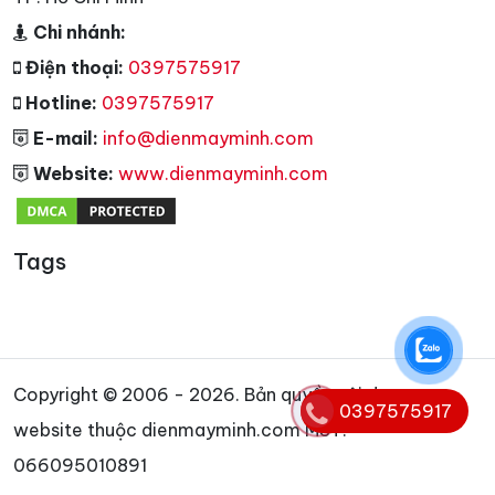
Chi nhánh:
Điện thoại:
0397575917
Hotline:
0397575917
E-mail:
info@dienmayminh.com
Website:
www.dienmayminh.com
Tags
Copyright © 2006 - 2026. Bản quyền nội dung
0397575917
website thuộc dienmayminh.com MST:
066095010891