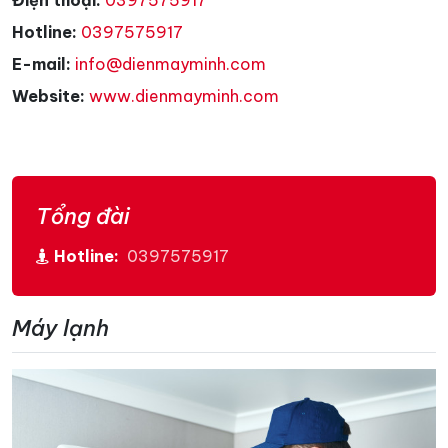
Hotline:
0397575917
E-mail:
info@dienmayminh.com
Website:
www.dienmayminh.com
Tổng đài
Hotline:
0397575917
Máy lạnh