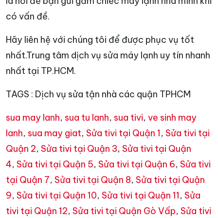
là nơi để bạn gửi gắm chiếc máy lạnh nhà mình khi
có vấn đề.
Hãy liên hệ với chúng tôi để được phục vụ tốt
nhất.Trung tâm dịch vụ sửa máy lạnh uy tín nhanh
nhất tại TP.HCM.
TAGS : Dịch vụ sửa tận nhà các quận TPHCM
sua may lanh
,
sua tu lanh
,
sua tivi
,
ve sinh may
lanh
,
sua may giat
,
Sửa tivi tại Quận 1
,
Sửa tivi tại
Quận 2
,
Sửa tivi tại Quận 3
,
Sửa tivi tại Quận
4
,
Sửa tivi tại Quận 5
,
Sửa tivi tại Quận 6
,
Sửa tivi
tại Quận 7
,
Sửa tivi tại Quận 8
,
Sửa tivi tại Quận
9
,
Sửa tivi tại Quận 10
,
Sửa tivi tại Quận 11
,
Sửa
tivi tại Quận 12
,
Sửa tivi tại Quận Gò Vấp
,
Sửa tivi