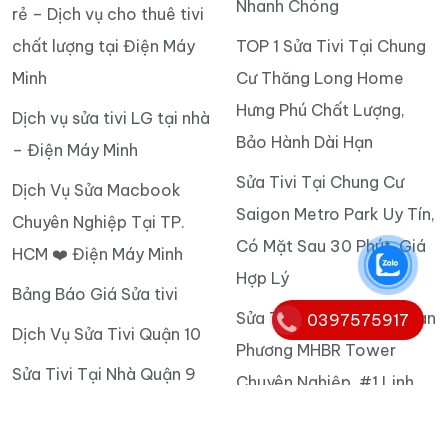
Nhanh Chóng
rẻ – Dịch vụ cho thuê tivi
chất lượng tại Điện Máy
TOP 1 Sửa Tivi Tại Chung
Minh
Cư Thăng Long Home
Hưng Phú Chất Lượng,
Dịch vụ sửa tivi LG tại nhà
Bảo Hành Dài Hạn
– Điện Máy Minh
Sửa Tivi Tại Chung Cư
Dịch Vụ Sửa Macbook
Saigon Metro Park Uy Tín,
Chuyên Nghiệp Tại TP.
Có Mặt Sau 30 Phút, Giá
HCM ❤️ Điện Máy Minh
Hợp Lý
Bảng Báo Giá Sửa tivi
Sửa Tivi Tại Chung Cư Lan
0397575917
Dịch Vụ Sửa Tivi Quận 10
Phương MHBR Tower
Sửa Tivi Tại Nhà Quận 9
Chuyên Nghiệp, #1 Linh
Giá Rẻ
Kiện Chính Hãng
Dịch Vụ Sửa Tivi Giá Rẻ