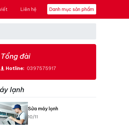
viết
Liên hệ
Danh mục sản phẩm
Tổng đài
Hotline:
0397575917
áy lạnh
Sửa máy lạnh
10/11