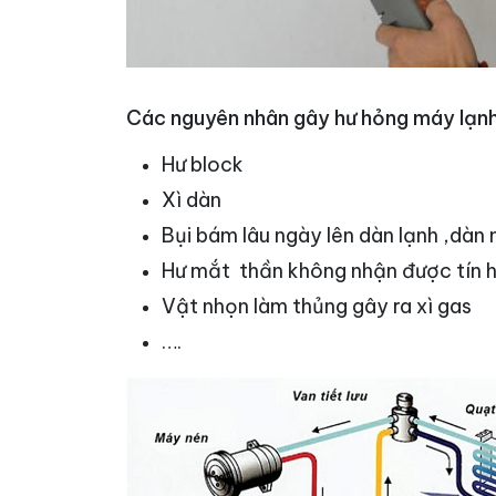
Các nguyên nhân gây hư hỏng máy lạn
Hư block
Xì dàn
Bụi bám lâu ngày lên dàn lạnh ,dàn 
Hư mắt thần không nhận được tín h
Vật nhọn làm thủng gây ra xì gas
….