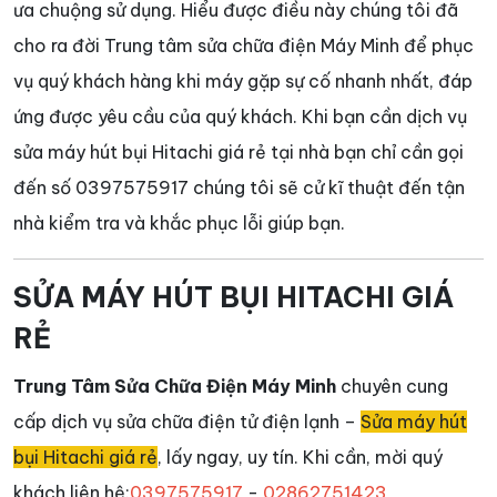
ưa chuộng sử dụng. Hiểu được điều này chúng tôi đã
cho ra đời Trung tâm sửa chữa điện Máy Minh để phục
vụ quý khách hàng khi máy gặp sự cố nhanh nhất, đáp
ứng được yêu cầu của quý khách. Khi bạn cần dịch vụ
sửa máy hút bụi Hitachi giá rẻ tại nhà bạn chỉ cần gọi
đến số 0397575917 chúng tôi sẽ cử kĩ thuật đến tận
nhà kiểm tra và khắc phục lỗi giúp bạn.
SỬA MÁY HÚT BỤI HITACHI GIÁ
RẺ
Trung Tâm Sửa Chữa Điện Máy Minh
chuyên cung
cấp dịch vụ sửa chữa điện tử điện lạnh –
Sửa máy hút
bụi Hitachi giá rẻ
, lấy ngay, uy tín. Khi cần, mời quý
khách liên hệ:
0397575917
-
02862751423