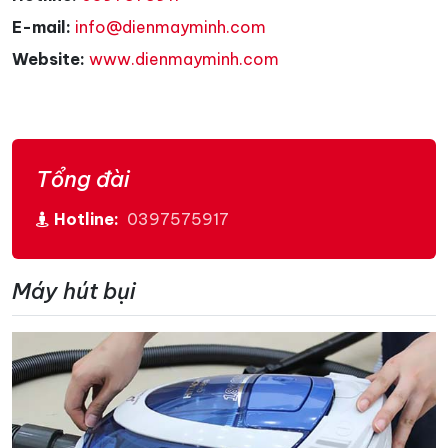
E-mail:
info@dienmayminh.com
Website:
www.dienmayminh.com
Tổng đài
Hotline:
0397575917
Máy hút bụi