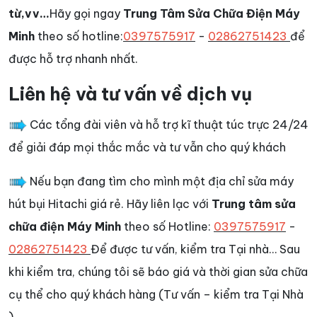
từ,vv…
Hãy gọi ngay
Trung Tâm Sửa Chữa Điện Máy
Minh
theo số hotline:
0397575917
-
02862751423
để
được hỗ trợ nhanh nhất.
Liên hệ và tư vấn về dịch vụ
Các tổng đài viên và hỗ trợ kĩ thuật túc trực 24/24
để giải đáp mọi thắc mắc và tư vẫn cho quý khách
Nếu bạn đang tìm cho mình một địa chỉ sửa máy
hút bụi Hitachi giá rẻ. Hãy liên lạc với
Trung tâm sửa
chữa điện Máy Minh
theo số Hotline:
0397575917
-
02862751423
Để được tư vấn, kiểm tra Tại nhà… Sau
khi kiểm tra, chúng tôi sẽ báo giá và thời gian sửa chữa
cụ thể cho quý khách hàng (Tư vấn – kiểm tra Tại Nhà
).