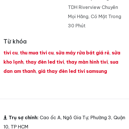
TDH Riverview Chuyên
Mọi Hãng, Có Mặt Trong
30 Phút
Từ khóa
tivi cu
,
thu mua tivi cu
,
sửa máy rửa bát giá rẻ
,
sửa
kho lạnh
,
thay đèn led tivi
,
thay màn hình tivi
,
sua
dan am thanh
,
giá thay đèn led tivi samsung
Trụ sợ chính:
Cao ốc A, Ngô Gia Tự, Phường 3, Quận
10, TP HCM