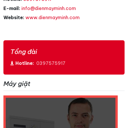
E-mail:
info@dienmayminh.com
Website:
www.dienmayminh.com
Tổng đài
Hotline:
0397575917
Máy giặt