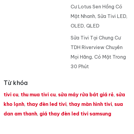
Cư Lotus Sen Hồng Có
Mặt Nhanh, Sửa Tivi LED,
OLED, QLED
Sửa Tivi Tại Chung Cư
TDH Riverview Chuyên
Mọi Hãng, Có Mặt Trong
30 Phút
Từ khóa
tivi cu
,
thu mua tivi cu
,
sửa máy rửa bát giá rẻ
,
sửa
kho lạnh
,
thay đèn led tivi
,
thay màn hình tivi
,
sua
dan am thanh
,
giá thay đèn led tivi samsung