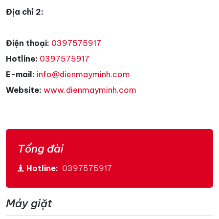
Địa chỉ 2:
Điện thoại:
0397575917
Hotline:
0397575917
E-mail:
info@dienmayminh.com
Website:
www.dienmayminh.com
Tổng đài
Hotline:
0397575917
Máy giặt