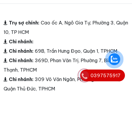
Trụ sợ chính:
Cao ốc A, Ngô Gia Tự, Phường 3, Quận
10, TP HCM
Chi nhánh:
Chi nhánh:
69B, Trần Hưng Đạo, Quận 1, TPHCM
Chi nhánh:
369D, Phan Văn Trị, Phường 7, Bình
Thạnh, TPHCM
0397575917
Chi nhánh:
309 Võ Văn Ngân, Phường Linh Chiểu,
Quận Thủ Đức, TPHCM
Chi nhánh:
68 Trần Quốc Thảo, Quận 3, TPHCM
Chi nhánh:
Số 179B, Lý Thường Kiệt, Quận Tân Bình,
TPHCM
Chi nhánh:
239C Nguyễn Ảnh Thủ, Quận 12,TPHCM