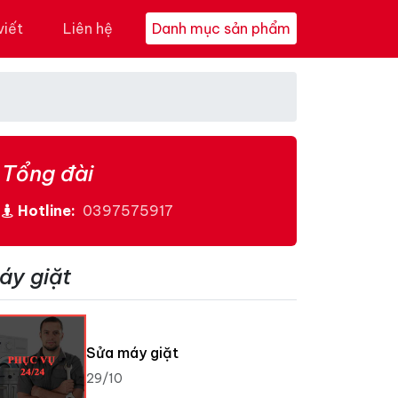
viết
Liên hệ
Danh mục sản phẩm
Tổng đài
Hotline:
0397575917
áy giặt
Sửa máy giặt
29/10