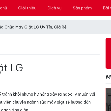
 chủ
Giới thiệu
Dịch vụ
Sản phẩm
Bài 
ửa Chữa Máy Giặt LG Uy Tín, Giá Rẻ
ặt LG
M
ể tránh khỏi những hư hỏng xảy ra ngoài ý muốn với
uật viên chuyên ngành sửa máy giặt sẽ hướng dẫn
 cách đơn giản.