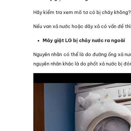
Hãy kiểm tra xem mô tơ có bị cháy không? 
Nếu van xả nước hoặc dây xả có vấn đề thì
Máy giặt LG bị chảy nước ra ngoài
Nguyên nhân có thể là do đường ống xả nướ
nguyên nhân khác là do phốt xả nước bị đón