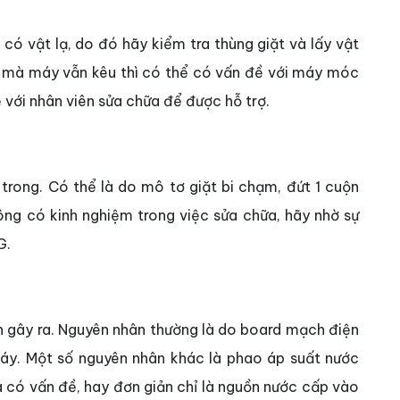
có vật lạ, do đó hãy kiểm tra thùng giặt và lấy vật
 lạ mà máy vẫn kêu thì có thể có vấn đề với máy móc
 với nhân viên sửa chữa để được hỗ trợ.
rong. Có thể là do mô tơ giặt bi chạm, đứt 1 cuộn
hông có kinh nghiệm trong việc sửa chữa, hãy nhờ sự
G.
n gây ra. Nguyên nhân thường là do board mạch điện
háy. Một số nguyên nhân khác là phao áp suất nước
a có vấn đề, hay đơn giản chỉ là nguồn nước cấp vào