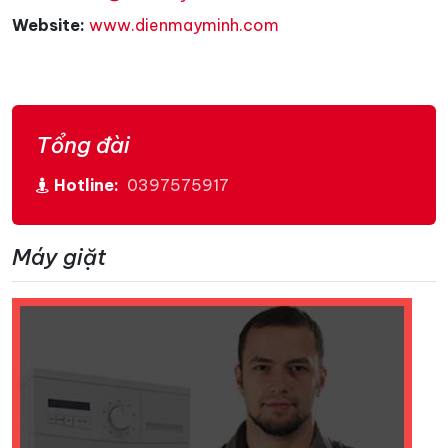
Website:
www.dienmayminh.com
Tổng đài
Hotline:
0397575917
Máy giặt