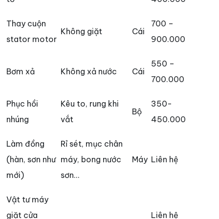
Thay cuộn
700 –
Không giặt
Cái
stator motor
900.000
550 –
Bơm xả
Không xả nước
Cái
700.000
Phục hồi
Kêu to, rung khi
350-
Bộ
nhúng
vắt
450.000
Làm đồng
Rỉ sét, mục chân
(hàn, sơn như
máy, bong nước
Máy
Liên hệ
mới)
sơn…
Vật tư máy
giặt cửa
Liên hệ