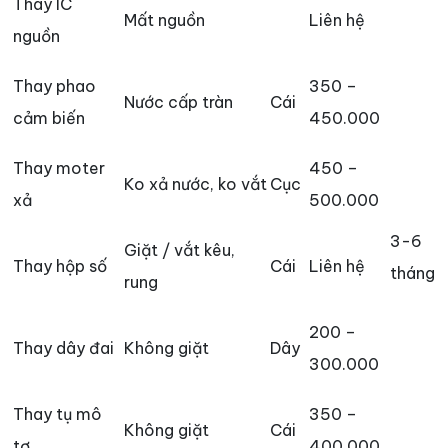
Thay IC
Mất nguồn
Liên hệ
nguồn
Thay phao
350 –
Nước cấp tràn
Cái
cảm biến
450.000
Thay moter
450 –
Ko xả nước, ko vắt
Cục
xả
500.000
3-6
Giặt / vắt kêu,
Thay hộp số
Cái
Liên hệ
tháng
rung
200 –
Thay dây đai
Không giặt
Dây
300.000
Thay tụ mô
350 –
Không giặt
Cái
tơ
400.000