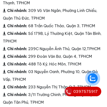
Thạnh, TPHCM
Chi nhánh:
309 Võ Văn Ngân, Phường Linh Chiểu,
Quận Thủ Đức, TPHCM
Chi nhánh:
68 Trần Quốc Thảo, Quận 3, TPHCM
Chi nhánh:
Số 179B, Lý Thường Kiệt, Quận Tân Bình,
TPHCM
Chi nhánh:
239C Nguyễn Ảnh Thủ, Quận 12,TPHCM
Chi nhánh:
299 Đoàn Văn Bơ, Quận 4, TPHCM
Chi nhánh:
488 Tô Ký, Hóc Môn, TPHCM
Chi nhánh:
03 Nguyễn Oanh, Phường 10, Quận Gò
Vấp, TPHCM
Chi nhánh:
233 Nguyễn Thị Thập,Q.7, TPHCM
0397575917
Chi nhánh:
3/11 Trường Chinh, Phường Tây Thạnh,
Quận Tân Phú, TPHCM