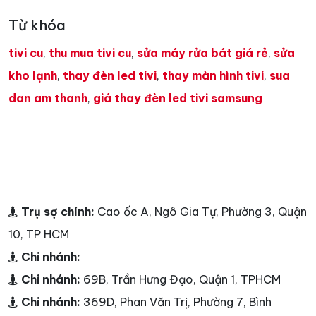
Từ khóa
tivi cu
,
thu mua tivi cu
,
sửa máy rửa bát giá rẻ
,
sửa
kho lạnh
,
thay đèn led tivi
,
thay màn hình tivi
,
sua
dan am thanh
,
giá thay đèn led tivi samsung
Trụ sợ chính:
Cao ốc A, Ngô Gia Tự, Phường 3, Quận
10, TP HCM
Chi nhánh:
Chi nhánh:
69B, Trần Hưng Đạo, Quận 1, TPHCM
Chi nhánh:
369D, Phan Văn Trị, Phường 7, Bình