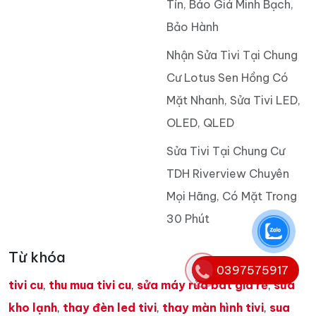
Tín, Báo Giá Minh Bạch,
Bảo Hành
Nhận Sửa Tivi Tại Chung
Cư Lotus Sen Hồng Có
Mặt Nhanh, Sửa Tivi LED,
OLED, QLED
Sửa Tivi Tại Chung Cư
TDH Riverview Chuyên
Mọi Hãng, Có Mặt Trong
30 Phút
Từ khóa
0397575917
tivi cu
,
thu mua tivi cu
,
sửa máy rửa bát giá rẻ
,
sửa
kho lạnh
,
thay đèn led tivi
,
thay màn hình tivi
,
sua